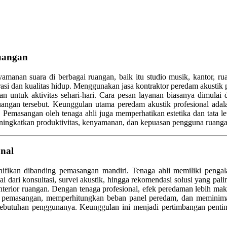
uangan
anan suara di berbagai ruangan, baik itu studio musik, kantor, rua
rasi dan kualitas hidup. Menggunakan jasa kontraktor peredam akustik 
an untuk aktivitas sehari-hari. Cara pesan layanan biasanya dimulai 
 ruangan tersebut. Keunggulan utama peredam akustik profesional ad
 Pemasangan oleh tenaga ahli juga memperhatikan estetika dan tata leta
eningkatkan produktivitas, kenyamanan, dan kepuasan pengguna ruanga
nal
nifikan dibanding pemasangan mandiri. Tenaga ahli memiliki pengala
 dari konsultasi, survei akustik, hingga rekomendasi solusi yang pali
ior ruangan. Dengan tenaga profesional, efek peredaman lebih maksimal
n pemasangan, memperhitungkan beban panel peredam, dan meminimalk
 kebutuhan penggunanya. Keunggulan ini menjadi pertimbangan pentin