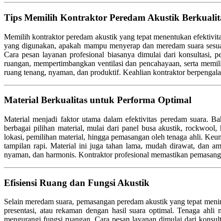
Tips Memilih Kontraktor Peredam Akustik Berkualit
Memilih kontraktor peredam akustik yang tepat menentukan efektivita
yang digunakan, apakah mampu menyerap dan meredam suara sesuai f
Cara pesan layanan profesional biasanya dimulai dari konsultasi, 
ruangan, mempertimbangkan ventilasi dan pencahayaan, serta memil
ruang tenang, nyaman, dan produktif. Keahlian kontraktor berpengal
Material Berkualitas untuk Performa Optimal
Material menjadi faktor utama dalam efektivitas peredam suara. B
berbagai pilihan material, mulai dari panel busa akustik, rockwoo
lokasi, pemilihan material, hingga pemasangan oleh tenaga ahli. Ke
tampilan rapi. Material ini juga tahan lama, mudah dirawat, dan 
nyaman, dan harmonis. Kontraktor profesional memastikan pemasangan m
Efisiensi Ruang dan Fungsi Akustik
Selain meredam suara, pemasangan peredam akustik yang tepat menin
presentasi, atau rekaman dengan hasil suara optimal. Tenaga ahli
mengurangi fungsi ruangan. Cara pesan layanan dimulai dari konsult