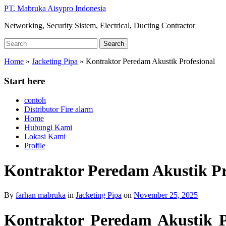
Skip
PT. Mabruka Aisypro Indonesia
to
Networking, Security Sistem, Electrical, Ducting Contractor
main
content
Search
Search
for:
Home
»
Jacketing Pipa
»
Kontraktor Peredam Akustik Profesional
Start here
contoh
Distributor Fire alarm
Home
Hubungi Kami
Lokasi Kami
Profile
Kontraktor Peredam Akustik Pr
By
farhan mabruka
in
Jacketing Pipa
on
November 25, 2025
Kontraktor Peredam Akustik P