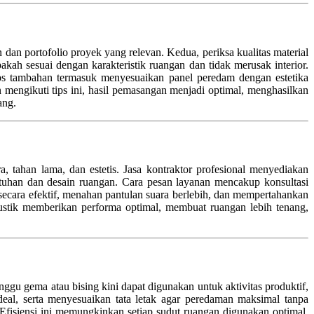
dan portofolio proyek yang relevan. Kedua, periksa kualitas material
h sesuai dengan karakteristik ruangan dan tidak merusak interior.
 Tips tambahan termasuk menyesuaikan panel peredam dengan estetika
engikuti tips ini, hasil pemasangan menjadi optimal, menghasilkan
ang.
 tahan lama, dan estetis. Jasa kontraktor profesional menyediakan
butuhan dan desain ruangan. Cara pesan layanan mencakup konsultasi
secara efektif, menahan pantulan suara berlebih, dan mempertahankan
kustik memberikan performa optimal, membuat ruangan lebih tenang,
u gema atau bising kini dapat digunakan untuk aktivitas produktif,
deal, serta menyesuaikan tata letak agar peredaman maksimal tanpa
 Efisiensi ini memungkinkan setiap sudut ruangan digunakan optimal,