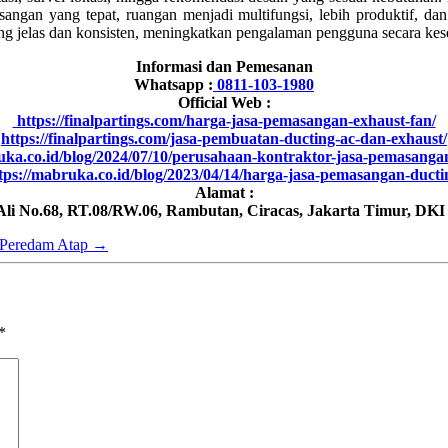
asangan yang tepat, ruangan menjadi multifungsi, lebih produktif, da
ng jelas dan konsisten, meningkatkan pengalaman pengguna secara kes
Informasi dan Pemesanan
Whatsapp :
0811-103-1980
Official Web :
https://finalpartings.com/harga-jasa-pemasangan-exhaust-fan/
https://finalpartings.com/jasa-pembuatan-ducting-ac-dan-exhaust/
uka.co.id/blog/2024/07/10/perusahaan-kontraktor-jasa-pemasanga
tps://mabruka.co.id/blog/2023/04/14/harga-jasa-pemasangan-ducti
Alamat :
 Ali No.68, RT.08/RW.06, Rambutan, Ciracas, Jakarta Timur, DKI
 Peredam Atap
→
*