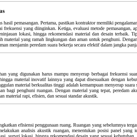
as
s hasil pemasangan. Pertama, pastikan kontraktor memiliki pengalaman 
rekuensi yang diinginkan. Ketiga, evaluasi metode pemasangan, apaka
peninjauan lokasi, hingga rekomendasi material dan desain terbaik.
ih material yang ramah lingkungan dan aman untuk penghuni. Dengan m
aman menjamin peredam suara bekerja secara efektif dalam jangka panj
ahan yang digunakan harus mampu menyerap berbagai frekuensi suara,
l, hingga material inovatif lainnya yang dapat disesuaikan dengan ke
unggulan material berkualitas tinggi adalah kemampuan menyerap suara 
aman bagi penghuni ruangan. Dengan material yang tepat, peredam a
aterial rapi, efisien, dan sesuai standar akustik.
gkatkan efisiensi penggunaan ruang. Ruangan yang sebelumnya tergangg
 melakukan analisis akustik ruangan, menentukan posisi panel yang i
asi, survei lokasi, hingga rekomendasi desain yang sesuai kebutuhan.