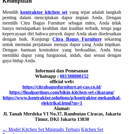
Kesimpulan
Memilih
kontraktor kitchen set
yang tepat adalah langkah
penting dalam menciptakan dapur impian Anda. Dengan
memilih Citra Bagus Furniture sebagai mitra, Anda tidak
hanya mendapatkan keahlian dan kualitas terbaik, tetapi juga
kepercayaan diri bahwa proyek dapur Anda akan diselesaikan
dengan baik. Kunjungi
Citra Bagus Furniture
sekarang
untuk memulai perjalanan menuju dapur yang Anda impikan.
Dengan bantuan kontraktor yang berkualitas, Anda bisa
memiliki dapur yang fungsional, indah, dan sesuai dengan
gaya hidup Anda.
Informasi dan Pemesanan
Whatsapp :
081388800152
official web:
https://citrabagusfurniture.pt-cas.co.id/
https://finalpartings.com/bikin-kitchen-set-cikarang/
https://www.kontraktor.solutions/p/kontraktor-mekanikal-
elektrikal.html?m=1
Alamat:
Jl. Tanah Merdeka VI No.37, Rambutan Ciracas, Jakarta
Timur, DKI Jakarta 13830
←
Model Kitchen Set Minimalis Terbaru
Kitchen Set