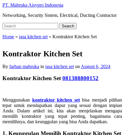
Skip
PT. Mabruka Aisypro Indonesia
to
Networking, Security Sistem, Electrical, Ducting Contractor
main
content
Search
Search
for:
Home
»
jasa kitchen set
»
Kontraktor Kitchen Set
Kontraktor Kitchen Set
By
farhan mabruka
in
jasa kitchen set
on
August 6, 2024
Kontraktor Kitchen Set
081388800152
Menggunakan
kontraktor kitchen set
bisa menjadi pilihan
tepat untuk mendapatkan dapur yang sesuai dengan impian
Anda. Dalam artikel ini, kita akan menjelaskan mengapa
memilih kontraktor yang tepat penting, bagaimana cara
memilihnya, dan keunggulan yang bisa Anda dapatkan.
1. Keunggulan Memilih Kontraktor Kitchen Set