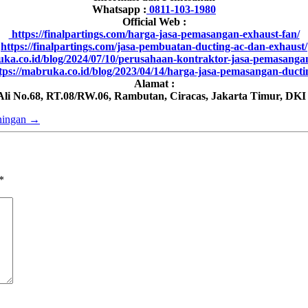
Whatsapp :
0811-103-1980
Official Web :
https://finalpartings.com/harga-jasa-pemasangan-exhaust-fan/
https://finalpartings.com/jasa-pembuatan-ducting-ac-dan-exhaust/
uka.co.id/blog/2024/07/10/perusahaan-kontraktor-jasa-pemasanga
tps://mabruka.co.id/blog/2023/04/14/harga-jasa-pemasangan-ducti
Alamat :
 Ali No.68, RT.08/RW.06, Rambutan, Ciracas, Jakarta Timur, DKI
ningan
→
*