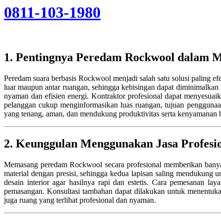
0811-103-1980
1. Pentingnya Peredam Rockwool dalam M
Peredam suara berbasis Rockwool menjadi salah satu solusi paling e
luar maupun antar ruangan, sehingga kebisingan dapat diminimalkan s
nyaman dan efisien energi. Kontraktor profesional dapat menyesuai
pelanggan cukup menginformasikan luas ruangan, tujuan penggunaan
yang tenang, aman, dan mendukung produktivitas serta kenyamanan 
2. Keunggulan Menggunakan Jasa Profesi
Memasang peredam Rockwool secara profesional memberikan banya
material dengan presisi, sehingga kedua lapisan saling mendukung un
desain interior agar hasilnya rapi dan estetis. Cara pemesanan 
pemasangan. Konsultasi tambahan dapat dilakukan untuk menentukan
juga ruang yang terlihat profesional dan nyaman.