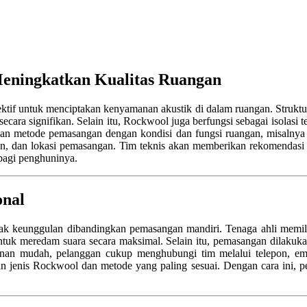
eningkatkan Kualitas Ruangan
fektif untuk menciptakan kenyamanan akustik di dalam ruangan. Struktu
ecara signifikan. Selain itu, Rockwool juga berfungsi sebagai isolasi 
kan metode pemasangan dengan kondisi dan fungsi ruangan, misalnya 
, dan lokasi pemasangan. Tim teknis akan memberikan rekomendasi m
bagi penghuninya.
onal
k keunggulan dibandingkan pemasangan mandiri. Tenaga ahli memi
tuk meredam suara secara maksimal. Selain itu, pemasangan dilakukan 
layanan mudah, pelanggan cukup menghubungi tim melalui telepon, em
 jenis Rockwool dan metode yang paling sesuai. Dengan cara ini, pe