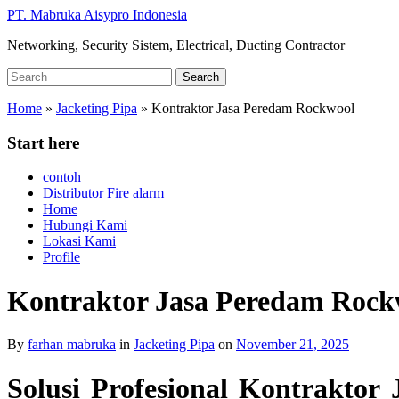
Skip
PT. Mabruka Aisypro Indonesia
to
Networking, Security Sistem, Electrical, Ducting Contractor
main
content
Search
Search
for:
Home
»
Jacketing Pipa
»
Kontraktor Jasa Peredam Rockwool
Start here
contoh
Distributor Fire alarm
Home
Hubungi Kami
Lokasi Kami
Profile
Kontraktor Jasa Peredam Rock
By
farhan mabruka
in
Jacketing Pipa
on
November 21, 2025
Solusi Profesional Kontrakt