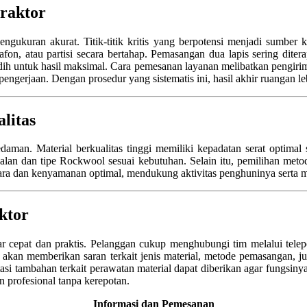
raktor
ngukuran akurat. Titik-titik kritis yang berpotensi menjadi sumber 
fon, atau partisi secara bertahap. Pemasangan dua lapis sering dite
ih untuk hasil maksimal. Cara pemesanan layanan melibatkan pengiri
gerjaan. Dengan prosedur yang sistematis ini, hasil akhir ruangan leb
litas
edaman. Material berkualitas tinggi memiliki kepadatan serat optim
balan dan tipe Rockwool sesuai kebutuhan. Selain itu, pemilihan met
ara dan kenyamanan optimal, mendukung aktivitas penghuninya serta men
ktor
 cepat dan praktis. Pelanggan cukup menghubungi tim melalui telepon
is akan memberikan saran terkait jenis material, metode pemasangan, 
ltasi tambahan terkait perawatan material dapat diberikan agar fungsin
 profesional tanpa kerepotan.
Informasi dan Pemesanan