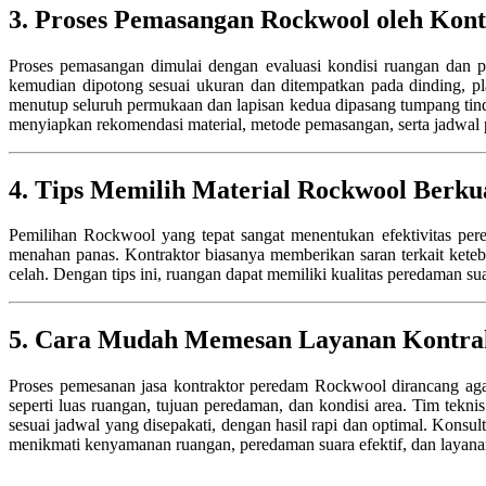
3. Proses Pemasangan Rockwool oleh Kont
Proses pemasangan dimulai dengan evaluasi kondisi ruangan dan pe
kemudian dipotong sesuai ukuran dan ditempatkan pada dinding, pla
menutup seluruh permukaan dan lapisan kedua dipasang tumpang tind
menyiapkan rekomendasi material, metode pemasangan, serta jadwal pen
4. Tips Memilih Material Rockwool Berkua
Pemilihan Rockwool yang tepat sangat menentukan efektivitas per
menahan panas. Kontraktor biasanya memberikan saran terkait kete
celah. Dengan tips ini, ruangan dapat memiliki kualitas peredaman su
5. Cara Mudah Memesan Layanan Kontra
Proses pemesanan jasa kontraktor peredam Rockwool dirancang agar
seperti luas ruangan, tujuan peredaman, dan kondisi area. Tim tekn
sesuai jadwal yang disepakati, dengan hasil rapi dan optimal. Konsu
menikmati kenyamanan ruangan, peredaman suara efektif, dan layanan