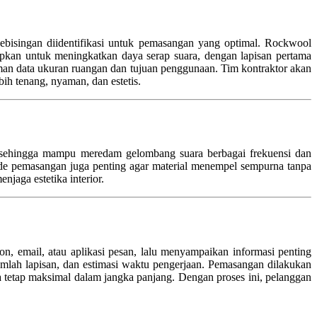
kebisingan diidentifikasi untuk pemasangan yang optimal. Rockwool
rapkan untuk meningkatkan daya serap suara, dengan lapisan pertama
man data ukuran ruangan dan tujuan penggunaan. Tim kontraktor akan
ih tenang, nyaman, dan estetis.
al sehingga mampu meredam gelombang suara berbagai frekuensi dan
ode pemasangan juga penting agar material menempel sempurna tanpa
jaga estetika interior.
, email, atau aplikasi pesan, lalu menyampaikan informasi penting
jumlah lapisan, dan estimasi waktu pengerjaan. Pemasangan dilakukan
ya tetap maksimal dalam jangka panjang. Dengan proses ini, pelanggan