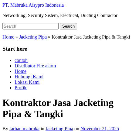
Skip
PT. Mabruka Aisypro Indonesia
to
Networking, Security Sistem, Electrical, Ducting Contractor
main
content
Search
Search
for:
Home
»
Jacketing Pipa
»
Kontraktor Jasa Jacketing Pipa & Tangki
Start here
contoh
Distributor Fire alarm
Home
Hubungi Kami
Lokasi Kami
Profile
Kontraktor Jasa Jacketing
Pipa & Tangki
By
farhan mabruka
in
Jacketing Pipa
on
November 21, 2025