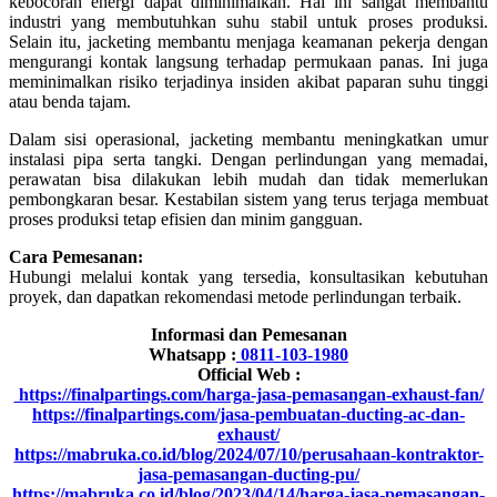
kebocoran energi dapat diminimalkan. Hal ini sangat membantu
industri yang membutuhkan suhu stabil untuk proses produksi.
Selain itu, jacketing membantu menjaga keamanan pekerja dengan
mengurangi kontak langsung terhadap permukaan panas. Ini juga
meminimalkan risiko terjadinya insiden akibat paparan suhu tinggi
atau benda tajam.
Dalam sisi operasional, jacketing membantu meningkatkan umur
instalasi pipa serta tangki. Dengan perlindungan yang memadai,
perawatan bisa dilakukan lebih mudah dan tidak memerlukan
pembongkaran besar. Kestabilan sistem yang terus terjaga membuat
proses produksi tetap efisien dan minim gangguan.
Cara Pemesanan:
Hubungi melalui kontak yang tersedia, konsultasikan kebutuhan
proyek, dan dapatkan rekomendasi metode perlindungan terbaik.
Informasi dan Pemesanan
Whatsapp :
0811-103-1980
Official Web :
https://finalpartings.com/harga-jasa-pemasangan-exhaust-fan/
https://finalpartings.com/jasa-pembuatan-ducting-ac-dan-
exhaust/
https://mabruka.co.id/blog/2024/07/10/perusahaan-kontraktor-
jasa-pemasangan-ducting-pu/
https://mabruka.co.id/blog/2023/04/14/harga-jasa-pemasangan-