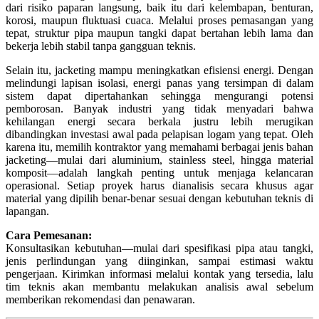
dari risiko paparan langsung, baik itu dari kelembapan, benturan,
korosi, maupun fluktuasi cuaca. Melalui proses pemasangan yang
tepat, struktur pipa maupun tangki dapat bertahan lebih lama dan
bekerja lebih stabil tanpa gangguan teknis.
Selain itu, jacketing mampu meningkatkan efisiensi energi. Dengan
melindungi lapisan isolasi, energi panas yang tersimpan di dalam
sistem dapat dipertahankan sehingga mengurangi potensi
pemborosan. Banyak industri yang tidak menyadari bahwa
kehilangan energi secara berkala justru lebih merugikan
dibandingkan investasi awal pada pelapisan logam yang tepat. Oleh
karena itu, memilih kontraktor yang memahami berbagai jenis bahan
jacketing—mulai dari aluminium, stainless steel, hingga material
komposit—adalah langkah penting untuk menjaga kelancaran
operasional. Setiap proyek harus dianalisis secara khusus agar
material yang dipilih benar-benar sesuai dengan kebutuhan teknis di
lapangan.
Cara Pemesanan:
Konsultasikan kebutuhan—mulai dari spesifikasi pipa atau tangki,
jenis perlindungan yang diinginkan, sampai estimasi waktu
pengerjaan. Kirimkan informasi melalui kontak yang tersedia, lalu
tim teknis akan membantu melakukan analisis awal sebelum
memberikan rekomendasi dan penawaran.