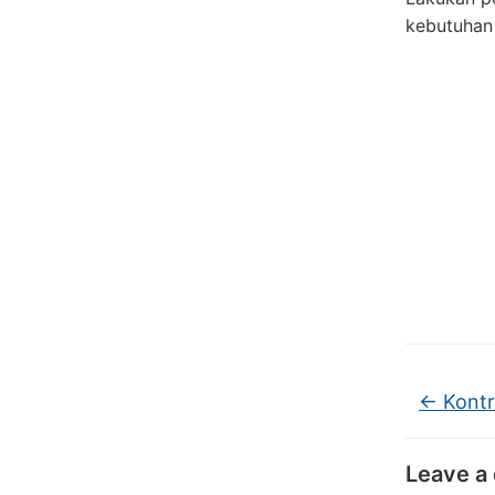
kebutuhan 
←
Kontr
Leave a