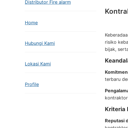
Distributor Fire alarm
Kontra
Home
Keberada
risiko keb
Hubungi Kami
bijak, ser
Keandal
Lokasi Kami
Komitmen 
terbaru d
Profile
Pengalama
kontraktor
Kriteria
Reputasi 
kontraktor