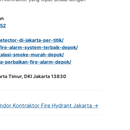
an
52
tector-di-jakarta-per-titik/
i-fire-alarm-system-terbaik-depok/
nstalasi-smoke-murah-depok/
a-perbaikan-fire-alarm-depok/
arta Timur, DKI Jakarta 13830
ndor Kontraktor Fire Hydrant Jakarta
→