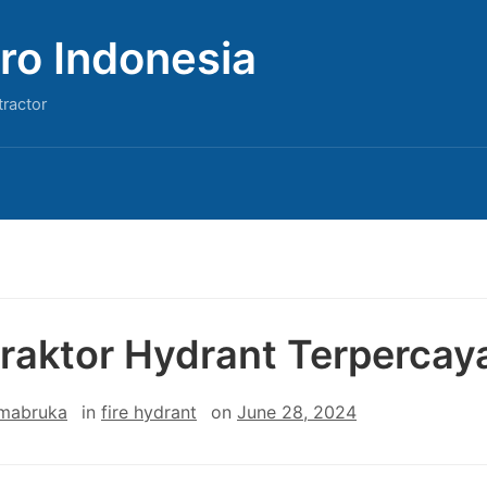
ro Indonesia
tractor
raktor Hydrant Terpercay
 mabruka
in
fire hydrant
on
June 28, 2024