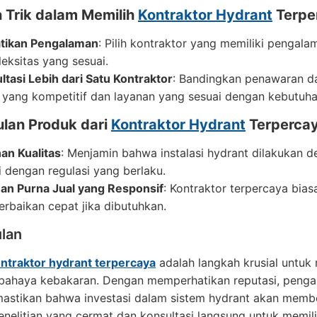
n Trik dalam Memilih
Kontraktor Hydrant
Terpe
tikan Pengalaman
: Pilih kontraktor yang memiliki penga
eksitas yang sesuai.
ltasi Lebih dari Satu Kontraktor
: Bandingkan penawaran d
 yang kompetitif dan layanan yang sesuai dengan kebutuha
lan Produk dari
Kontraktor Hydrant
Terperca
an Kualitas
: Menjamin bahwa instalasi hydrant dilakukan 
i dengan regulasi yang berlaku.
an Purna Jual yang Responsif
: Kontraktor terpercaya bia
erbaikan cepat jika dibutuhkan.
lan
ntraktor hydrant terpercaya
adalah langkah krusial untuk
 bahaya kebakaran. Dengan memperhatikan reputasi, penga
astikan bahwa investasi dalam sistem hydrant akan member
nelitian yang cermat dan konsultasi langsung untuk memil