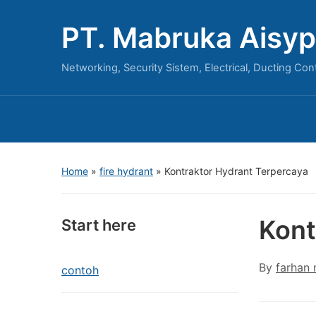
PT. Mabruka Aisyp
Networking, Security Sistem, Electrical, Ducting Con
Home
»
fire hydrant
»
Kontraktor Hydrant Terpercaya
Kont
Start here
By
farhan
contoh