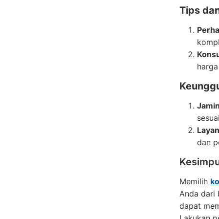
Tips da
Perha
kompl
Konsu
harga
Keunggu
Jamin
sesua
Layan
dan p
Kesimpu
Memilih
ko
Anda dari
dapat mem
Lakukan pe