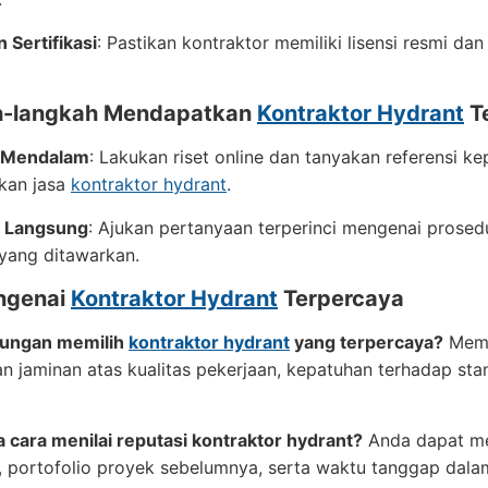
n Sertifikasi
: Pastikan kontraktor memiliki lisensi resmi dan
h-langkah Mendapatkan
Kontraktor Hydrant
T
n Mendalam
: Lakukan riset online dan tanyakan referensi 
kan jasa
kontraktor hydrant
.
i Langsung
: Ajukan pertanyaan terperinci mengenai prosedu
 yang ditawarkan.
ngenai
Kontraktor Hydrant
Terpercaya
tungan memilih
kontraktor hydrant
yang terpercaya?
Memi
 jaminan atas kualitas pekerjaan, kepatuhan terhadap sta
 cara menilai reputasi kontraktor hydrant?
Anda dapat men
, portofolio proyek sebelumnya, serta waktu tanggap dal