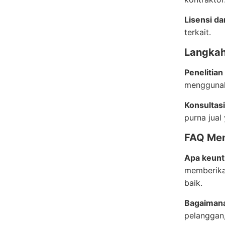
Lisensi da
terkait.
Langka
Penelitia
mengguna
Konsultas
purna jual
FAQ Me
Apa keun
memberikan
baik.
Bagaimana
pelanggan