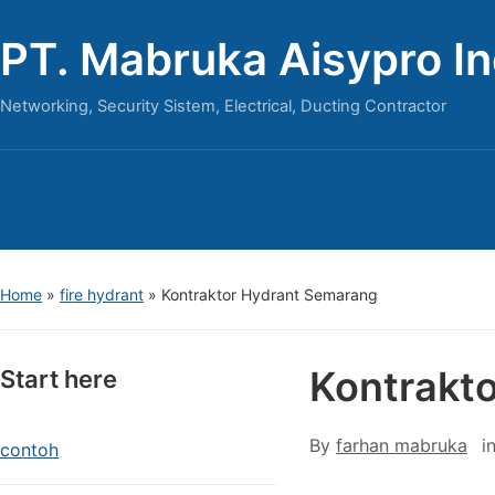
PT. Mabruka Aisypro I
Networking, Security Sistem, Electrical, Ducting Contractor
Home
»
fire hydrant
»
Kontraktor Hydrant Semarang
Kontrakt
Start here
By
farhan mabruka
i
contoh