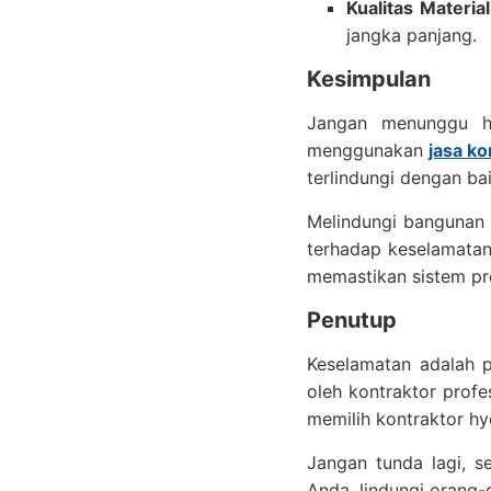
Kualitas Materia
jangka panjang.
Kesimpulan
Jangan menunggu hi
menggunakan
jasa ko
terlindungi dengan ba
Melindungi bangunan 
terhadap keselamatan
memastikan sistem pro
Penutup
Keselamatan adalah p
oleh kontraktor profe
memilih kontraktor hy
Jangan tunda lagi, 
Anda, lindungi orang-