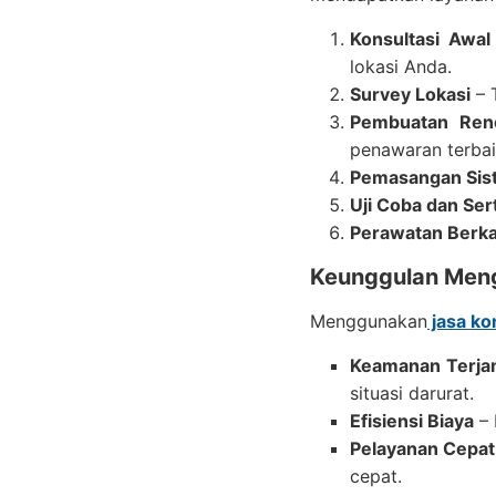
Konsultasi Awal
lokasi Anda.
Survey Lokasi
– 
Pembuatan Ren
penawaran terbai
Pemasangan Sis
Uji Coba dan Sert
Perawatan Berka
Keunggulan Meng
Menggunakan
jasa ko
Keamanan Terja
situasi darurat.
Efisiensi Biaya
– 
Pelayanan Cepat
cepat.