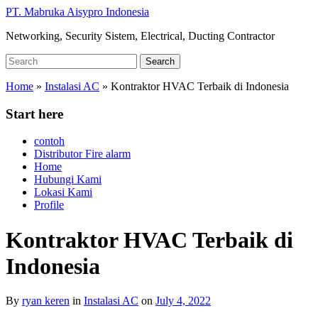
Skip
PT. Mabruka Aisypro Indonesia
to
Networking, Security Sistem, Electrical, Ducting Contractor
main
content
Search
Search
for:
Home
»
Instalasi AC
»
Kontraktor HVAC Terbaik di Indonesia
Start here
contoh
Distributor Fire alarm
Home
Hubungi Kami
Lokasi Kami
Profile
Kontraktor HVAC Terbaik di
Indonesia
By
ryan keren
in
Instalasi AC
on
July 4, 2022