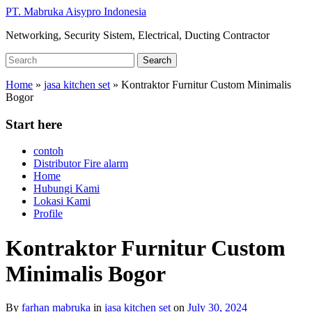
Skip
PT. Mabruka Aisypro Indonesia
to
Networking, Security Sistem, Electrical, Ducting Contractor
main
content
Search
Search
for:
Home
»
jasa kitchen set
»
Kontraktor Furnitur Custom Minimalis
Bogor
Start here
contoh
Distributor Fire alarm
Home
Hubungi Kami
Lokasi Kami
Profile
Kontraktor Furnitur Custom
Minimalis Bogor
By
farhan mabruka
in
jasa kitchen set
on
July 30, 2024