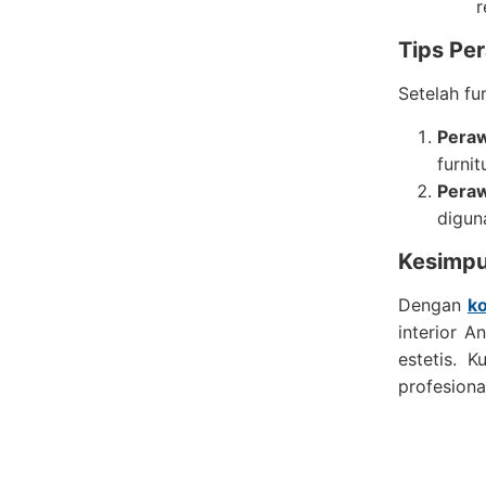
r
Tips Pe
Setelah fu
Peraw
furnit
Peraw
digun
Kesimpu
Dengan
ko
interior 
estetis. K
profesiona