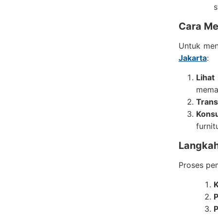
s
Cara Me
Untuk men
Jakarta
:
Lihat
memah
Trans
Konsu
furni
Langkah
Proses p
K