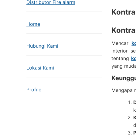
Distributor Fire alarm
Kontra
Home
Kontra
Mencari
k
Hubungi Kami
interior 
tentang
k
yang muda
Lokasi Kami
Keunggu
Profile
Mengapa 
D
k
K
d
P