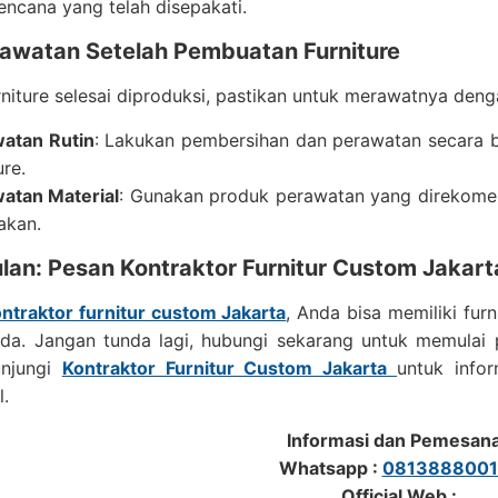
encana yang telah disepakati.
rawatan Setelah Pembuatan Furniture
rniture selesai diproduksi, pastikan untuk merawatnya deng
atan Rutin
: Lakukan pembersihan dan perawatan secara b
ure.
atan Material
: Gunakan produk perawatan yang direkomen
akan.
lan: Pesan Kontraktor Furnitur Custom Jakart
ntraktor furnitur custom Jakarta
, Anda bisa memiliki fur
Anda. Jangan tunda lagi, hubungi sekarang untuk memulai
unjungi
Kontraktor Furnitur Custom Jakarta
untuk infor
l.
Informasi dan Pemesan
Whatsapp :
0813888001
Official Web :