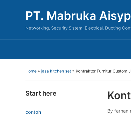
PT. Mabruka Aisyp
Networking, Security Sistem, Electrical, Ducting Con
Home
»
jasa kitchen set
»
Kontraktor Furnitur Custom 
Kont
Start here
By
farhan
contoh