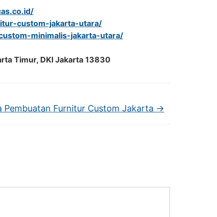
as.co.id/
nitur-custom-jakarta-utara/
r-custom-minimalis-jakarta-utara/
arta Timur, DKI Jakarta 13830
a Pembuatan Furnitur Custom Jakarta
→