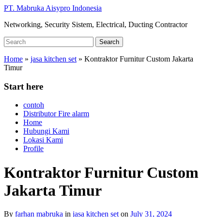
Skip
PT. Mabruka Aisypro Indonesia
to
Networking, Security Sistem, Electrical, Ducting Contractor
main
content
Search
Search
for:
Home
»
jasa kitchen set
»
Kontraktor Furnitur Custom Jakarta
Timur
Start here
contoh
Distributor Fire alarm
Home
Hubungi Kami
Lokasi Kami
Profile
Kontraktor Furnitur Custom
Jakarta Timur
By
farhan mabruka
in
jasa kitchen set
on
July 31, 2024