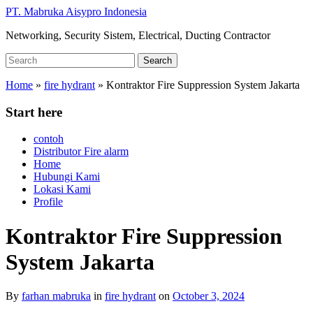
Skip
PT. Mabruka Aisypro Indonesia
to
Networking, Security Sistem, Electrical, Ducting Contractor
main
content
Search
Search
for:
Home
»
fire hydrant
»
Kontraktor Fire Suppression System Jakarta
Start here
contoh
Distributor Fire alarm
Home
Hubungi Kami
Lokasi Kami
Profile
Kontraktor Fire Suppression
System Jakarta
By
farhan mabruka
in
fire hydrant
on
October 3, 2024