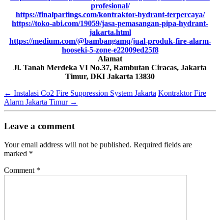
profesional/
https://finalpartings.com/kontraktor-hydrant-terpercaya/
https://toko-abi.com/19059/jasa-pemasangan-pipa-hydrant-
jakarta.html
https://medium.com/@bambangamq/jual-produk-fire-alarm-
hooseki-5-zone-e22009ed25f8
Alamat
Jl. Tanah Merdeka VI No.37, Rambutan Ciracas, Jakarta
Timur, DKI Jakarta 13830
←
Instalasi Co2 Fire Suppression System Jakarta
Kontraktor Fire
Alarm Jakarta Timur
→
Leave a comment
Your email address will not be published.
Required fields are
marked
*
Comment
*