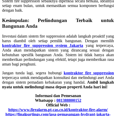
Sistem fire suppression sebaiknya diperiksa secara berkala, idealnya
setiap enam bulan, untuk memastikan semua komponen berfungsi
dengan baik.
Kesimpulan: Perlindungan Terbaik untuk
Bangunan Anda
Investasi dalam sistem fire suppression adalah langkah proaktif yang
harus diambil oleh setiap pemilik bangunan. Dengan memilih
kontraktor fire suppression system Jakarta
yang terpercaya,
Anda akan mendapatkan sistem yang dirancang sesuai dengan
kebutuhan spesifik bangunan Anda. Sistem ini tidak hanya akan
memberikan perlindungan yang efektif, tetapi juga memberikan rasa
aman bagi penghuni.
Jangan tunda lagi, segera hubungi
kontraktor fire suppression
terpercaya untuk mendapatkan konsultasi dan melindungi aset Anda
dengan sistem pemadam kebakaran yang handal.
Ambil langkah
nyata untuk melindungi masa depan properti Anda hari ini!
Informasi dan Pemesanan
Whatsapp :
081388800152
Official Web :
https://www.firealarm.pt-cas.co.id/kontraktor-fire-alarm/
https://finalpartings.com/jasa-pemasangan-hydrant-jakarta-