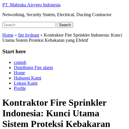
Skip
PT. Mabruka Aisypro Indonesia
to
Networking, Security Sistem, Electrical, Ducting Contractor
main
content
Search
Search
for:
Home
»
fire hydrant
»
Kontraktor Fire Sprinkler Indonesia: Kunci
Utama Sistem Proteksi Kebakaran yang Efektif
Start here
contoh
Distributor Fire alarm
Home
Hubungi Kami
Lokasi Kami
Profile
Kontraktor Fire Sprinkler
Indonesia: Kunci Utama
Sistem Proteksi Kebakaran