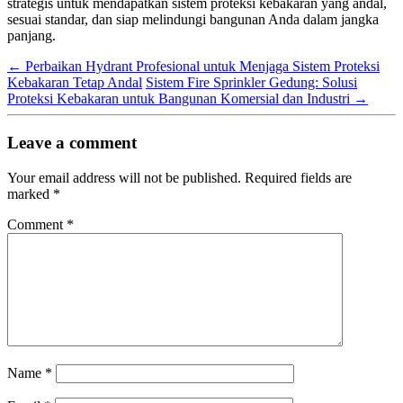
strategis untuk mendapatkan sistem proteksi kebakaran yang andal,
sesuai standar, dan siap melindungi bangunan Anda dalam jangka
panjang.
←
Perbaikan Hydrant Profesional untuk Menjaga Sistem Proteksi
Kebakaran Tetap Andal
Sistem Fire Sprinkler Gedung: Solusi
Proteksi Kebakaran untuk Bangunan Komersial dan Industri
→
Leave a comment
Your email address will not be published.
Required fields are
marked
*
Comment
*
Name
*