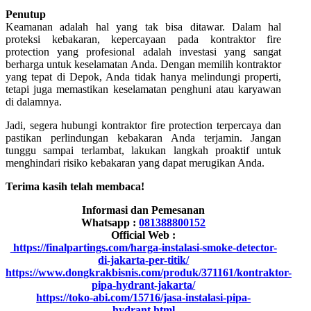
Penutup
Keamanan adalah hal yang tak bisa ditawar. Dalam hal
proteksi kebakaran, kepercayaan pada kontraktor fire
protection yang profesional adalah investasi yang sangat
berharga untuk keselamatan Anda. Dengan memilih kontraktor
yang tepat di Depok, Anda tidak hanya melindungi properti,
tetapi juga memastikan keselamatan penghuni atau karyawan
di dalamnya.
Jadi, segera hubungi kontraktor fire protection terpercaya dan
pastikan perlindungan kebakaran Anda terjamin. Jangan
tunggu sampai terlambat, lakukan langkah proaktif untuk
menghindari risiko kebakaran yang dapat merugikan Anda.
Terima kasih telah membaca!
Informasi dan Pemesanan
Whatsapp :
081388800152
Official Web :
https://finalpartings.com/harga-instalasi-smoke-detector-
di-jakarta-per-titik/
https://www.dongkrakbisnis.com/produk/371161/kontraktor-
pipa-hydrant-jakarta/
https://toko-abi.com/15716/jasa-instalasi-pipa-
hydrant.html