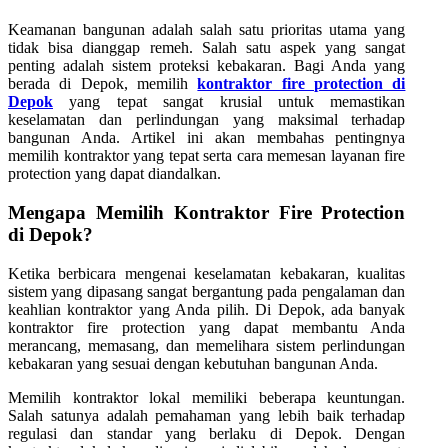
Keamanan bangunan adalah salah satu prioritas utama yang
tidak bisa dianggap remeh. Salah satu aspek yang sangat
penting adalah sistem proteksi kebakaran. Bagi Anda yang
berada di Depok, memilih
kontraktor fire protection di
Depok
yang tepat sangat krusial untuk memastikan
keselamatan dan perlindungan yang maksimal terhadap
bangunan Anda. Artikel ini akan membahas pentingnya
memilih kontraktor yang tepat serta cara memesan layanan fire
protection yang dapat diandalkan.
Mengapa Memilih Kontraktor Fire Protection
di Depok?
Ketika berbicara mengenai keselamatan kebakaran, kualitas
sistem yang dipasang sangat bergantung pada pengalaman dan
keahlian kontraktor yang Anda pilih. Di Depok, ada banyak
kontraktor fire protection yang dapat membantu Anda
merancang, memasang, dan memelihara sistem perlindungan
kebakaran yang sesuai dengan kebutuhan bangunan Anda.
Memilih kontraktor lokal memiliki beberapa keuntungan.
Salah satunya adalah pemahaman yang lebih baik terhadap
regulasi dan standar yang berlaku di Depok. Dengan