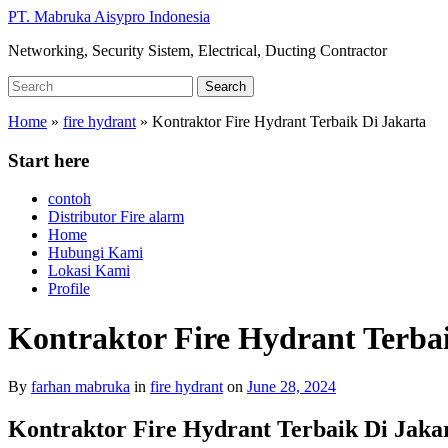
Skip
PT. Mabruka Aisypro Indonesia
to
Networking, Security Sistem, Electrical, Ducting Contractor
main
content
Search
Search
for:
Home
»
fire hydrant
»
Kontraktor Fire Hydrant Terbaik Di Jakarta
Start here
contoh
Distributor Fire alarm
Home
Hubungi Kami
Lokasi Kami
Profile
Kontraktor Fire Hydrant Terba
By
farhan mabruka
in
fire hydrant
on
June 28, 2024
Kontraktor Fire Hydrant Terbaik Di Jaka