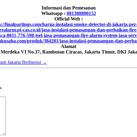
Informasi dan Pemesanan
Whatsapp :
081388800152
Official Web :
s://finalpartings.com/harga-instalasi-smoke-detector-di-jakarta-per-t
realarm.pt-cas.co.id/jasa-instalasi-pemasangan-dan-perbaikan-fir
a-0811-776-598-tsel-jasa-pemasangan-fire-alarm-system-jasa-serv
akusaha.com/produk/384281/jasa-instalasi-pemasangan-dan-perba
Alamat
h Merdeka VI No.37, Rambutan Ciracas, Jakarta Timur, DKI Jaka
ant Jakarta Berlisensi
→
*