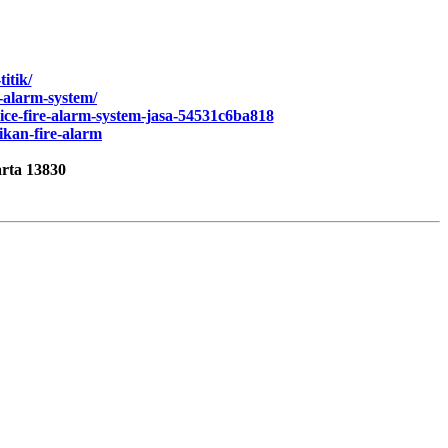
itik/
e-alarm-system/
ice-fire-alarm-system-jasa-54531c6ba818
ikan-fire-alarm
rta 13830