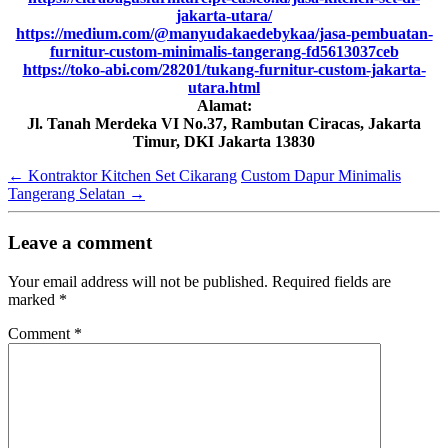
jakarta-utara/
https://medium.com/@manyudakaedebykaa/jasa-pembuatan-
furnitur-custom-minimalis-tangerang-fd5613037ceb
https://toko-abi.com/28201/tukang-furnitur-custom-jakarta-
utara.html
Alamat:
Jl. Tanah Merdeka VI No.37, Rambutan Ciracas, Jakarta
Timur, DKI Jakarta 13830
←
Kontraktor Kitchen Set Cikarang
Custom Dapur Minimalis
Tangerang Selatan
→
Leave a comment
Your email address will not be published.
Required fields are
marked
*
Comment
*