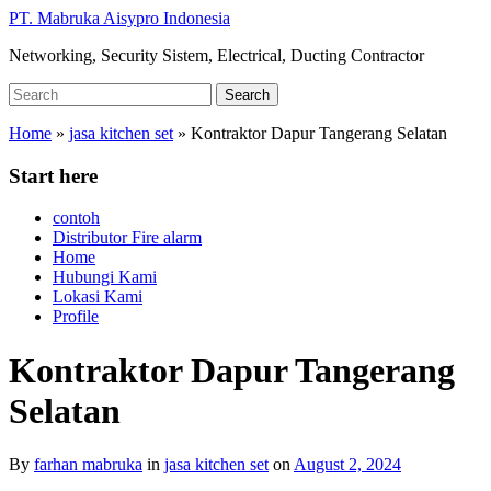
Skip
PT. Mabruka Aisypro Indonesia
to
Networking, Security Sistem, Electrical, Ducting Contractor
main
content
Search
Search
for:
Home
»
jasa kitchen set
»
Kontraktor Dapur Tangerang Selatan
Start here
contoh
Distributor Fire alarm
Home
Hubungi Kami
Lokasi Kami
Profile
Kontraktor Dapur Tangerang
Selatan
By
farhan mabruka
in
jasa kitchen set
on
August 2, 2024