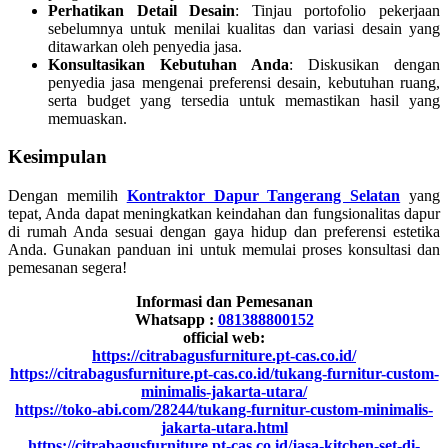
Perhatikan Detail Desain
: Tinjau portofolio pekerjaan
sebelumnya untuk menilai kualitas dan variasi desain yang
ditawarkan oleh penyedia jasa.
Konsultasikan Kebutuhan Anda
: Diskusikan dengan
penyedia jasa mengenai preferensi desain, kebutuhan ruang,
serta budget yang tersedia untuk memastikan hasil yang
memuaskan.
Kesimpulan
Dengan memilih
Kontraktor Dapur Tangerang Selatan
yang
tepat, Anda dapat meningkatkan keindahan dan fungsionalitas dapur
di rumah Anda sesuai dengan gaya hidup dan preferensi estetika
Anda. Gunakan panduan ini untuk memulai proses konsultasi dan
pemesanan segera!
Informasi dan Pemesanan
Whatsapp :
081388800152
official web:
https://citrabagusfurniture.pt-cas.co.id/
https://citrabagusfurniture.pt-cas.co.id/tukang-furnitur-custom-
minimalis-jakarta-utara/
https://toko-abi.com/28244/tukang-furnitur-custom-minimalis-
jakarta-utara.html
https://citrabagusfurniture.pt-cas.co.id/jasa-kitchen-set-di-