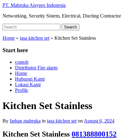
Skip
PT. Mabruka Aisypro Indonesia
to
Networking, Security Sistem, Electrical, Ducting Contractor
main
content
Search
Search
for:
Home
»
jasa kitchen set
»
Kitchen Set Stainless
Start here
contoh
Distributor Fire alarm
Home
Hubungi Kami
Lokasi Kami
Profile
Kitchen Set Stainless
By
farhan mabruka
in
jasa kitchen set
on
August 6, 2024
Kitchen Set Stainless
081388800152