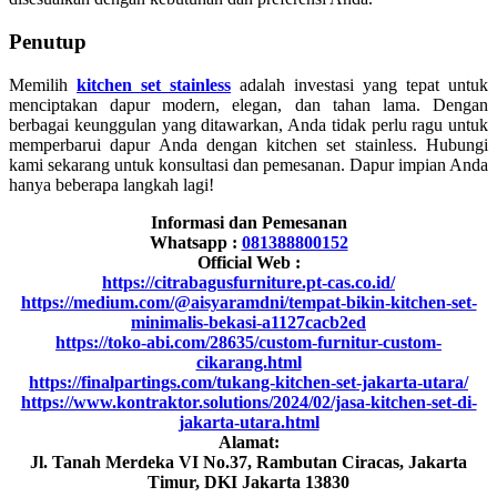
Penutup
Memilih
kitchen set stainless
adalah investasi yang tepat untuk
menciptakan dapur modern, elegan, dan tahan lama. Dengan
berbagai keunggulan yang ditawarkan, Anda tidak perlu ragu untuk
memperbarui dapur Anda dengan kitchen set stainless. Hubungi
kami sekarang untuk konsultasi dan pemesanan. Dapur impian Anda
hanya beberapa langkah lagi!
Informasi dan Pemesanan
Whatsapp :
081388800152
Official Web :
https://citrabagusfurniture.pt-cas.co.id/
https://medium.com/@aisyaramdni/tempat-bikin-kitchen-set-
minimalis-bekasi-a1127cacb2ed
https://toko-abi.com/28635/custom-furnitur-custom-
cikarang.html
https://finalpartings.com/tukang-kitchen-set-jakarta-utara/
https://www.kontraktor.solutions/2024/02/jasa-kitchen-set-di-
jakarta-utara.html
Alamat:
Jl. Tanah Merdeka VI No.37, Rambutan Ciracas, Jakarta
Timur, DKI Jakarta 13830