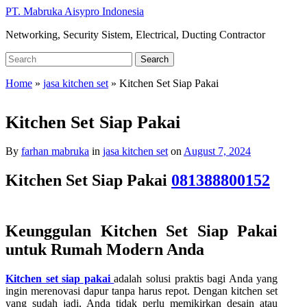
Skip
PT. Mabruka Aisypro Indonesia
to
Networking, Security Sistem, Electrical, Ducting Contractor
main
content
Search
Search
for:
Home
»
jasa kitchen set
»
Kitchen Set Siap Pakai
Kitchen Set Siap Pakai
By
farhan mabruka
in
jasa kitchen set
on
August 7, 2024
Kitchen Set Siap Pakai
081388800152
Keunggulan Kitchen Set Siap Pakai
untuk Rumah Modern Anda
Kitchen set siap pakai
adalah solusi praktis bagi Anda yang
ingin merenovasi dapur tanpa harus repot. Dengan kitchen set
yang sudah jadi, Anda tidak perlu memikirkan desain atau