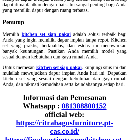
dapat dimanfaatkan dengan baik. Ini sangat penting bagi Anda
yang memiliki dapur dengan ruang terbatas.
Penutup
Memilih
kitchen set siap pakai
adalah solusi terbaik bagi
Anda yang ingin memiliki dapur impian tanpa repot. Kitchen
set yang praktis, berkualitas, dan estetis ini menawarkan
banyak keuntungan. Pastikan Anda memilih model yang
sesuai dengan kebutuhan dan gaya rumah Anda.
Untuk memesan
kitchen set siap pakai
, kunjungi situs ini dan
mulailah mewujudkan dapur impian Anda hari ini. Dapatkan
kitchen set yang sesuai dengan kebutuhan dan gaya rumah
Anda, dan nikmati kemudahan serta keindahannya setiap hari.
Informasi dan Pemesanan
Whatsapp :
081388800152
official web:
https://citrabagusfurniture.pt-
cas.co.id/
https://finalpartings.com/kitchen-set-