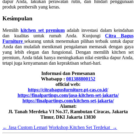
dapur Anda, lakukan perawatan rutin, dan hindari penggunaan
produk pembersih yang keras.
Kesimpulan
Memilih
kitchen set premium
adalah investasi dalam keindahan
dan kualitas untuk rumah Anda. Kunjungi
Citra Bagus
Furniture
sekarang untuk menemukan pilihan terbaik untuk dapur
Anda dan mulailah menikmati pengalaman memasak dengan gaya
yang lebih elegan dan fungsional. Dengan memilih kitchen set
premium, Anda tidak hanya meningkatkan nilai estetika dapur Anda,
tetapi juga kenyamanan dan kepraktisan sehari-hari.
Informasi dan Pemesanan
Whatsapp :
081388800152
official web:
https://citrabagusfurniture.pt-cas.co.id/
https://finalpartings.com/jasa-kitchen-set-jakarta/
https://finalpartings.com/kitchen-set-jakarta/
Alamat:
Jl. Tanah Merdeka VI No.37, Rambutan Ciracas, Jakarta
Timur, DKI Jakarta 13830
←
Jasa Custom Lemari
Workshop Kitchen Set Terdekat
→