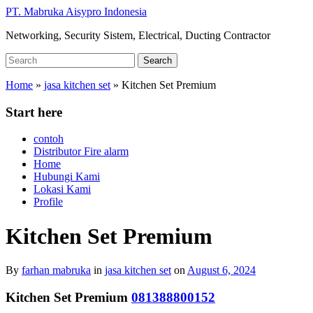
Skip
PT. Mabruka Aisypro Indonesia
to
Networking, Security Sistem, Electrical, Ducting Contractor
main
content
Search
Search
for:
Home
»
jasa kitchen set
»
Kitchen Set Premium
Start here
contoh
Distributor Fire alarm
Home
Hubungi Kami
Lokasi Kami
Profile
Kitchen Set Premium
By
farhan mabruka
in
jasa kitchen set
on
August 6, 2024
Kitchen Set Premium
081388800152