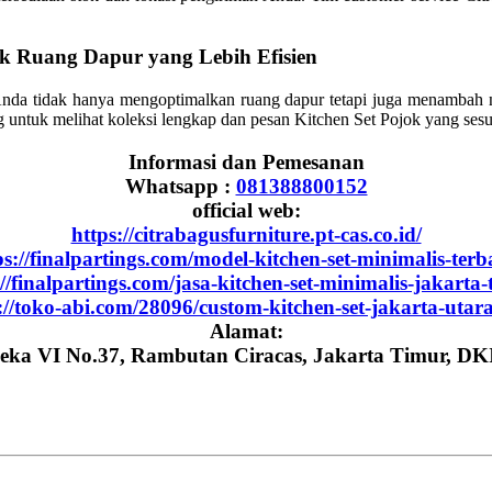
uk Ruang Dapur yang Lebih Efisien
Anda tidak hanya mengoptimalkan ruang dapur tetapi juga menambah ni
ng untuk melihat koleksi lengkap dan pesan Kitchen Set Pojok yang se
Informasi dan Pemesanan
Whatsapp :
081388800152
official web:
https://citrabagusfurniture.pt-cas.co.id/
ps://finalpartings.com/model-kitchen-set-minimalis-terb
://finalpartings.com/jasa-kitchen-set-minimalis-jakarta-
://toko-abi.com/28096/custom-kitchen-set-jakarta-utar
Alamat:
eka VI No.37, Rambutan Ciracas, Jakarta Timur, DK