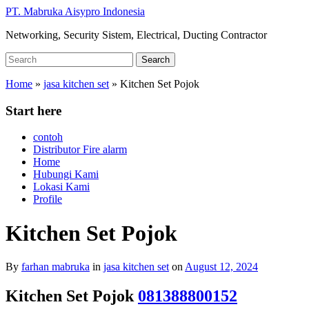
Skip
PT. Mabruka Aisypro Indonesia
to
Networking, Security Sistem, Electrical, Ducting Contractor
main
content
Search
Search
for:
Home
»
jasa kitchen set
»
Kitchen Set Pojok
Start here
contoh
Distributor Fire alarm
Home
Hubungi Kami
Lokasi Kami
Profile
Kitchen Set Pojok
By
farhan mabruka
in
jasa kitchen set
on
August 12, 2024
Kitchen Set Pojok
081388800152