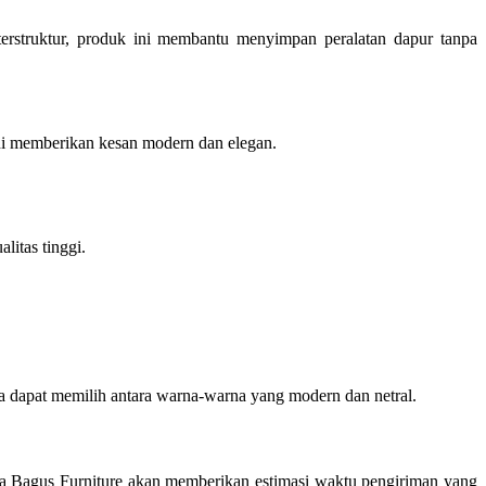
terstruktur, produk ini membantu menyimpan peralatan dapur tanpa
ini memberikan kesan modern dan elegan.
litas tinggi.
da dapat memilih antara warna-warna yang modern dan netral.
tra Bagus Furniture akan memberikan estimasi waktu pengiriman yang