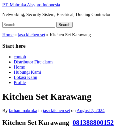
Skip
PT. Mabruka Aisypro Indonesia
to
Networking, Security Sistem, Electrical, Ducting Contractor
main
content
Search
Search
for:
Home
»
jasa kitchen set
»
Kitchen Set Karawang
Start here
contoh
Distributor Fire alarm
Home
Hubungi Kami
Lokasi Kami
Profile
Kitchen Set Karawang
By
farhan mabruka
in
jasa kitchen set
on
August 7, 2024
Kitchen Set Karawang
081388800152