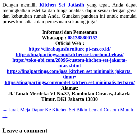
Dengan memilih
Kitchen Set Jatiasih
yang tepat, Anda dapat
meningkatkan estetika dan fungsionalitas dapur sesuai dengan gaya
dan kebutuhan rumah Anda. Gunakan panduan ini untuk memulai
proses konsultasi dan pemesanan sekarang juga!
Informasi dan Pemesanan
Whatsapp :
081388800152
Official Web :
https://citrabagusfurniture.pt-cas.co.id/
https://finalpartings.com/kitchen-set-custom-bekasi/
https://toko-abi.com/28096/custom-kitchen-set-jakarta-
utara.html
https://finalpartings.com/jasa-kitchen-set-minimalis-jakarta-
timur/
https://finalpartings.com/model-kitchen-set-minimalis-terbaru/
Alamat:
Jl. Tanah Merdeka VI No.37, Rambutan Ciracas, Jakarta
Timur, DKI Jakarta 13830
←
Jarak Meja Dapur Ke Kitchen Set
Bikin Lemari Custom Murah
→
Leave a comment