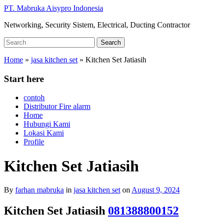
Skip
PT. Mabruka Aisypro Indonesia
to
Networking, Security Sistem, Electrical, Ducting Contractor
main
content
Search
Search
for:
Home
»
jasa kitchen set
»
Kitchen Set Jatiasih
Start here
contoh
Distributor Fire alarm
Home
Hubungi Kami
Lokasi Kami
Profile
Kitchen Set Jatiasih
By
farhan mabruka
in
jasa kitchen set
on
August 9, 2024
Kitchen Set Jatiasih
081388800152