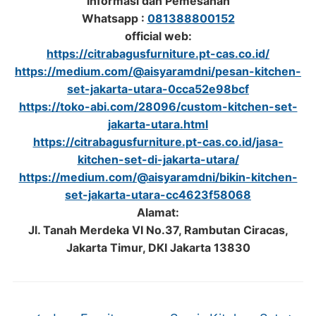
Informasi dan Pemesanan
Whatsapp :
081388800152
official web:
https://citrabagusfurniture.pt-cas.co.id/
https://medium.com/@aisyaramdni/pesan-kitchen-
set-jakarta-utara-0cca52e98bcf
https://toko-abi.com/28096/custom-kitchen-set-
jakarta-utara.html
https://citrabagusfurniture.pt-cas.co.id/jasa-
kitchen-set-di-jakarta-utara/
https://medium.com/@aisyaramdni/bikin-kitchen-
set-jakarta-utara-cc4623f58068
Alamat:
Jl. Tanah Merdeka VI No.37, Rambutan Ciracas,
Jakarta Timur, DKI Jakarta 13830