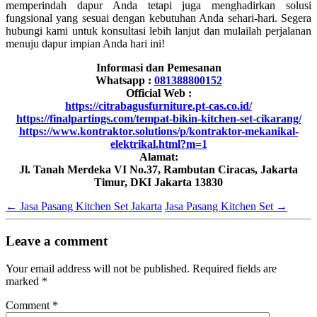
memperindah dapur Anda tetapi juga menghadirkan solusi
fungsional yang sesuai dengan kebutuhan Anda sehari-hari. Segera
hubungi kami untuk konsultasi lebih lanjut dan mulailah perjalanan
menuju dapur impian Anda hari ini!
Informasi dan Pemesanan
Whatsapp :
081388800152
Official Web :
https://citrabagusfurniture.pt-cas.co.id/
https://finalpartings.com/tempat-bikin-kitchen-set-cikarang/
https://www.kontraktor.solutions/p/kontraktor-mekanikal-
elektrikal.html?m=1
Alamat:
Jl. Tanah Merdeka VI No.37, Rambutan Ciracas, Jakarta
Timur, DKI Jakarta 13830
←
Jasa Pasang Kitchen Set Jakarta
Jasa Pasang Kitchen Set
→
Leave a comment
Your email address will not be published.
Required fields are
marked
*
Comment
*