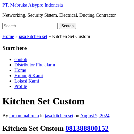
Skip
PT. Mabruka Aisypro Indonesia
to
Networking, Security Sistem, Electrical, Ducting Contractor
main
content
Search
Search
for:
Home
»
jasa kitchen set
»
Kitchen Set Custom
Start here
contoh
Distributor Fire alarm
Home
Hubungi Kami
Lokasi Kami
Profile
Kitchen Set Custom
By
farhan mabruka
in
jasa kitchen set
on
August 5, 2024
Kitchen Set Custom
081388800152