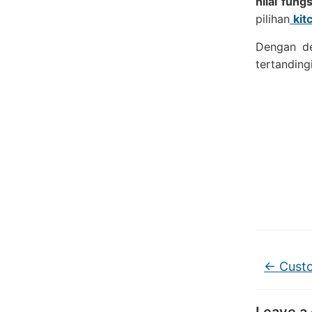
nilai fung
pilihan
kit
Dengan de
tertandingi
←
Custo