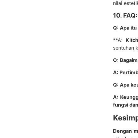
nilai este
10. FAQ:
Q: Apa itu
**A:
Kitc
sentuhan 
Q: Bagaim
A: Pertim
Q: Apa ke
A: Keungg
fungsi dan
Kesim
Dengan me