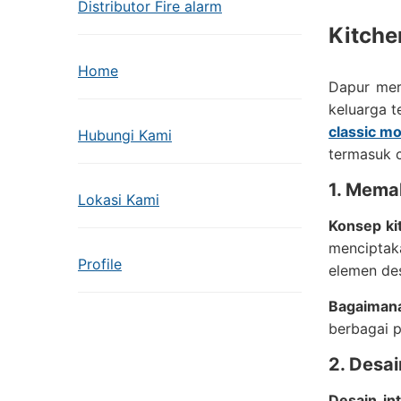
Distributor Fire alarm
Kitche
Home
Dapur mer
keluarga t
classic m
Hubungi Kami
termasuk c
1. Mema
Lokasi Kami
Konsep ki
menciptak
Profile
elemen des
Bagaimana
berbagai p
2. Desai
Desain in