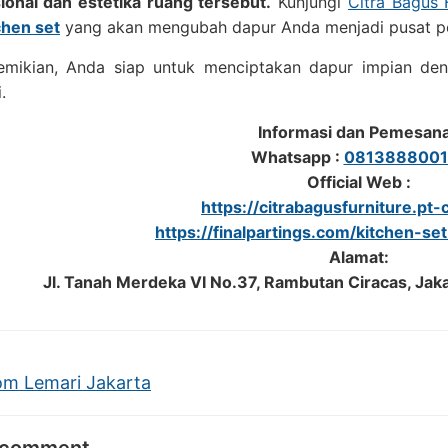
sional dan estetika ruang tersebut.
Kunjungi
Citra Bagus 
chen set
yang akan mengubah dapur Anda menjadi pusat pe
mikian, Anda siap untuk menciptakan dapur impian den
.
Informasi dan Pemesan
Whatsapp :
0813888001
Official Web :
https://citrabagusfurniture.pt-c
https://finalpartings.com/kitchen-set
Alamat:
Jl. Tanah Merdeka VI No.37, Rambutan Ciracas, Jak
m Lemari Jakarta