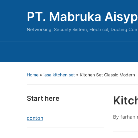
PT. Mabruka Aisyp
Networking, Security Sistem, Electrical, Ducting Con
Home
»
jasa kitchen set
»
Kitchen Set Classic Modern
Kitc
Start here
By
farhan
contoh