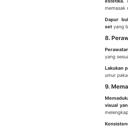
estetika.
D
memasak d
Dapur bu
set
yang b
8. Pera
Perawatan
yang sesu
Lakukan p
umur pakai
9. Mema
Memadukan
visual ya
melengkap
Konsisten