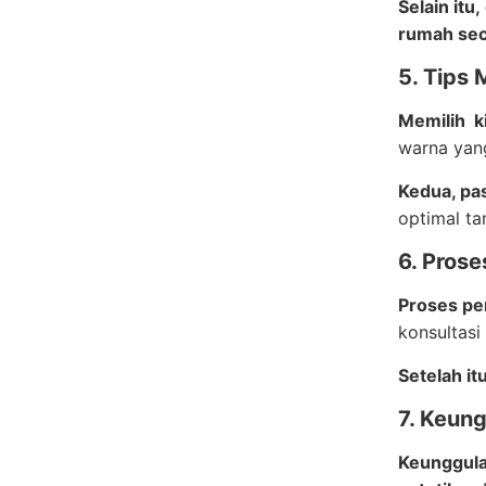
Selain it
rumah sec
5. Tips 
Memilih k
warna yang
Kedua, pa
optimal ta
6. Pros
Proses pe
konsultasi
Setelah it
7. Keun
Keunggul