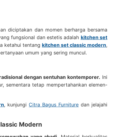
atan diciptakan dan momen berharga bersama
yang fungsional dan estetis adalah
kitchen set
da ketahui tentang
kitchen set classic modern
,
 pertanyaan umum yang sering muncul.
adisional dengan sentuhan kontemporer.
Ini
ur, sementara tetap mempertahankan elemen-
rn
, kunjungi
Citra Bagus Furniture
dan jelajahi
Classic Modern
 kemewahan yang abadi.
Material berkualitas