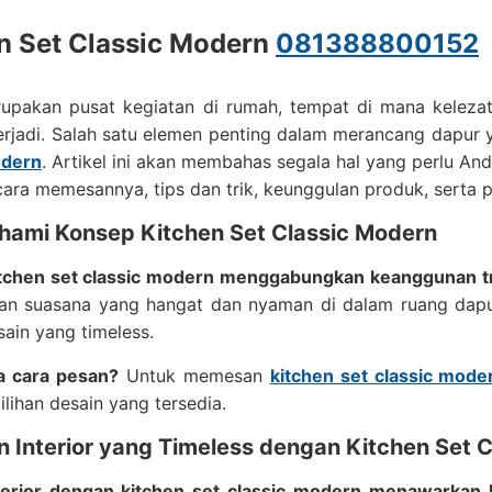
n Set Classic Modern
081388800152
upakan pusat kegiatan di rumah, tempat di mana kelez
erjadi. Salah satu elemen penting dalam merancang dapur 
odern
. Artikel ini akan membahas segala hal yang perlu An
ara memesannya, tips dan trik, keunggulan produk, serta
hami Konsep Kitchen Set Classic Modern
tchen set classic modern menggabungkan keanggunan tr
an suasana yang hangat dan nyaman di dalam ruang dap
ain yang timeless.
 cara pesan?
Untuk memesan
kitchen set classic mode
ilihan desain yang tersedia.
n Interior yang Timeless dengan Kitchen Set 
terior dengan kitchen set classic modern menawarkan