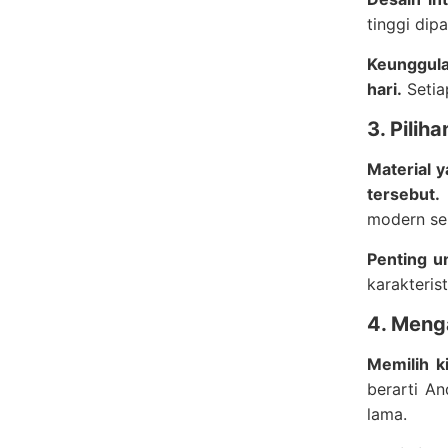
tinggi dip
Keunggula
hari.
Setia
3. Pilih
Material 
tersebut.
modern sep
Penting u
karakteris
4. Meng
Memilih k
berarti A
lama.