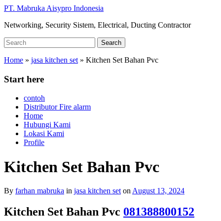
Skip
PT. Mabruka Aisypro Indonesia
to
Networking, Security Sistem, Electrical, Ducting Contractor
main
content
Search
Search
for:
Home
»
jasa kitchen set
»
Kitchen Set Bahan Pvc
Start here
contoh
Distributor Fire alarm
Home
Hubungi Kami
Lokasi Kami
Profile
Kitchen Set Bahan Pvc
By
farhan mabruka
in
jasa kitchen set
on
August 13, 2024
Kitchen Set Bahan Pvc
081388800152