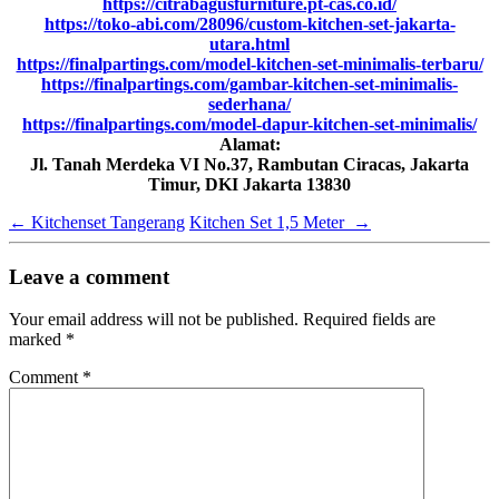
https://citrabagusfurniture.pt-cas.co.id/
https://toko-abi.com/28096/custom-kitchen-set-jakarta-
utara.html
https://finalpartings.com/model-kitchen-set-minimalis-terbaru/
https://finalpartings.com/gambar-kitchen-set-minimalis-
sederhana/
https://finalpartings.com/model-dapur-kitchen-set-minimalis/
Alamat:
Jl. Tanah Merdeka VI No.37, Rambutan Ciracas, Jakarta
Timur, DKI Jakarta 13830
←
Kitchenset Tangerang
Kitchen Set 1,5 Meter
→
Leave a comment
Your email address will not be published.
Required fields are
marked
*
Comment
*