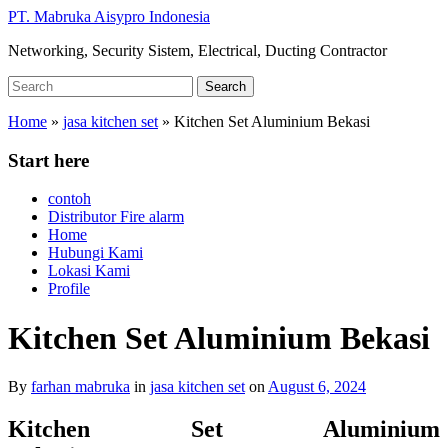
Skip
PT. Mabruka Aisypro Indonesia
to
Networking, Security Sistem, Electrical, Ducting Contractor
main
content
Search
Search
for:
Home
»
jasa kitchen set
»
Kitchen Set Aluminium Bekasi
Start here
contoh
Distributor Fire alarm
Home
Hubungi Kami
Lokasi Kami
Profile
Kitchen Set Aluminium Bekasi
By
farhan mabruka
in
jasa kitchen set
on
August 6, 2024
Kitchen Set Aluminium