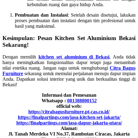
kebutuhan ruang dan gaya hidup Anda.
Pembuatan dan Instalasi
: Setelah desain disetujui, lakukan
proses pembuatan dan instalasi dengan tim profesional untuk
hasil yang maksimal.
Kesimpulan: Pesan Kitchen Set Aluminium Bekasi
Sekarang!
Dengan memilih
kitchen set aluminium di Bekasi
, Anda tidak
hanya meningkatkan fungsionalitas dapur tetapi juga menambah
nilai estetika ruang. Jangan ragu untuk menghubungi
Citra Bagus
Furniture
sekarang untuk memulai perjalanan menuju dapur impian
Anda. Dapatkan solusi interior yang unik dan berkualitas tinggi di
Bekasi!
Informasi dan Pemesanan
Whatsapp :
081388800152
official web:
https://citrabagusfurniture.pt-cas.co.id/
https://finalpartings.com/jasa-kitchen-set-jakarta/
https://finalpartings.com/jasa-dapur-jakarta-utara/
Alamat:
Jl. Tanah Merdeka VI No.37, Rambutan Ciracas, Jakarta