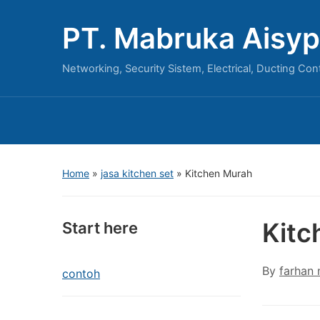
PT. Mabruka Aisyp
Networking, Security Sistem, Electrical, Ducting Con
Home
»
jasa kitchen set
»
Kitchen Murah
Kitc
Start here
By
farhan
contoh