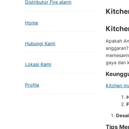
Distributor Fire alarm
Kitch
Home
Kitche
Apakah An
Hubungi Kami
anggaran?
memesanny
gaya dan k
Lokasi Kami
Keunggu
Profile
Kitchen m
H
F
Desai
Tips Me