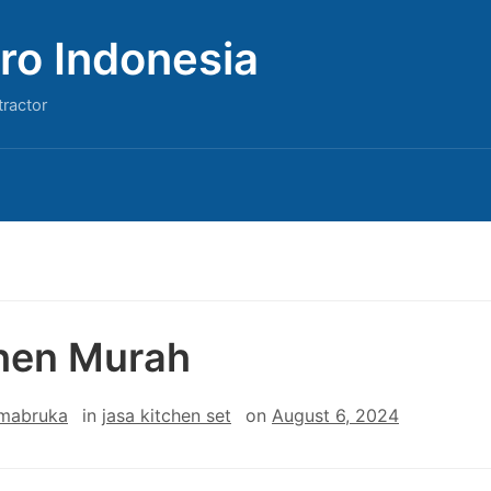
ro Indonesia
tractor
hen Murah
 mabruka
in
jasa kitchen set
on
August 6, 2024