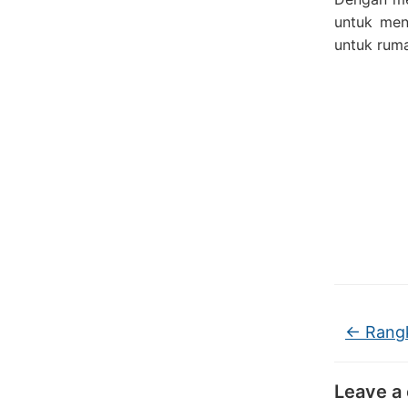
untuk me
untuk ruma
←
Rangk
Leave a