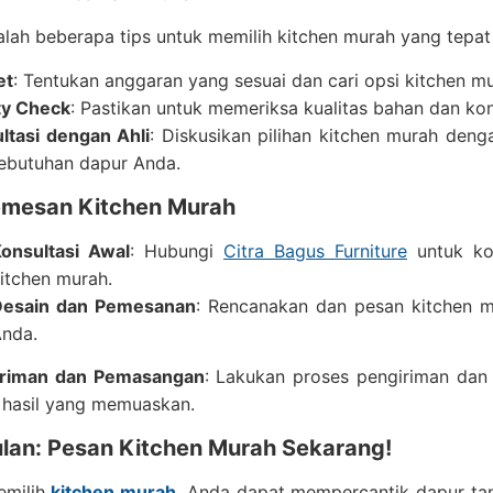
alah beberapa tips untuk memilih kitchen murah yang tepat
et
: Tentukan anggaran yang sesuai dan cari opsi kitchen
ty Check
: Pastikan untuk memeriksa kualitas bahan dan ko
ltasi dengan Ahli
: Diskusikan pilihan kitchen murah den
ebutuhan dapur Anda.
mesan Kitchen Murah
onsultasi Awal
: Hubungi
Citra Bagus Furniture
untuk kon
itchen murah.
Desain dan Pemesanan
: Rencanakan dan pesan kitchen 
nda.
iriman dan Pemasangan
: Lakukan proses pengiriman dan
 hasil yang memuaskan.
lan: Pesan Kitchen Murah Sekarang!
milih
kitchen murah
,
Anda dapat mempercantik dapur tan