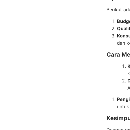
Berikut ad
Budg
Quali
Konsu
dan k
Cara Me
K
k
A
Peng
untuk
Kesimpu
Dengan me