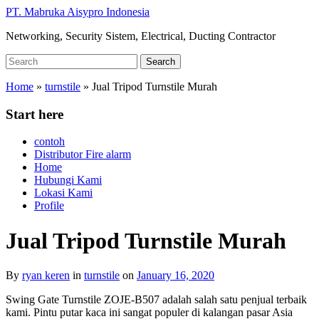
Skip
PT. Mabruka Aisypro Indonesia
to
Networking, Security Sistem, Electrical, Ducting Contractor
main
content
Search
Search
for:
Home
»
turnstile
»
Jual Tripod Turnstile Murah
Start here
contoh
Distributor Fire alarm
Home
Hubungi Kami
Lokasi Kami
Profile
Jual Tripod Turnstile Murah
By
ryan keren
in
turnstile
on
January 16, 2020
Swing Gate Turnstile ZOJE-B507 adalah salah satu penjual terbaik
kami. Pintu putar kaca ini sangat populer di kalangan pasar Asia