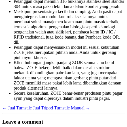
Pelanggan dapat memilih 316 bukannya stainless steel standar
304 untuk masa pakai lebih lama dalam kondisi yang parah.
Meskipun presentasinya kecil dan ramping, Anda pasti dapat
mengintegrasikan modul kontrol akses lainnya untuk
membuat solusi manajemen keamanan pintu masuk terbaik,
termasuk algoritma pengenalan biologis seperti teknologi
pengenalan wajah atau sidik jari, pembaca kartu ID / IC /
RFID tradisional, juga kode batang dan Pembaca kode QR,
dll.
Pelanggan dapat menyesuaikan model ini sesuai kebutuhan.
ZOJE jelas merupakan pilihan andal Anda untuk gerbang
pintu ayun khusus.
Klien hubungan jangka panjang ZOJE semua tahu betul
bahwa ZOJE bekerja lebih baik dalam desain struktur
mekanik dibandingkan pabrikan lain, yang juga merupakan
faktor utama yang mengayunkan gerbang pintu putar dari
ZOJE memiliki masa pakai lebih lama dibandingkan dengan
produk alternatif lainnya.
Secara keseluruhan, ZOJE benar-benar produsen pintu pagar
ayun yang dapat dipercaya dalam industri pintu pagar.
←
Jual Turnstile
Jual Tripod Turnstile Manual
→
Leave a comment