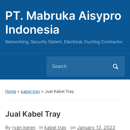
PT. Mabruka Aisypro
Indonesia
Networking, Security Sistem, Electrical, Ducting Contractor
Search
for:
Home
»
kabel tray
»
Jual Kabel Tray
Jual Kabel Tray
By
ryan keren
in
kabel tray
on
January 13, 2023