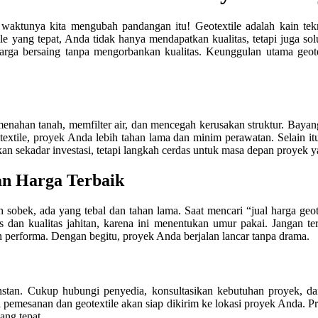
 waktunya kita mengubah pandangan itu! Geotextile adalah kain te
le yang tepat, Anda tidak hanya mendapatkan kualitas, tetapi juga sol
ga bersaing tanpa mengorbankan kualitas. Keunggulan utama geotex
r, menahan tanah, memfilter air, dan mencegah kerusakan struktur. Bay
xtile, proyek Anda lebih tahan lama dan minim perawatan. Selain it
n sekadar investasi, tetapi langkah cerdas untuk masa depan proyek yan
an Harga Terbaik
sobek, ada yang tebal dan tahan lama. Saat mencari “jual harga geote
nis dan kualitas jahitan, karena ini menentukan umur pakai. Jangan t
n performa. Dengan begitu, proyek Anda berjalan lancar tanpa drama.
an. Cukup hubungi penyedia, konsultasikan kebutuhan proyek, dan p
si pemesanan dan geotextile akan siap dikirim ke lokasi proyek Anda. 
ang tepat.