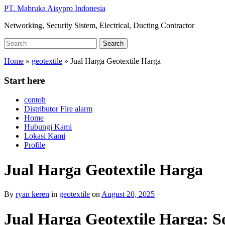
Skip
PT. Mabruka Aisypro Indonesia
to
Networking, Security Sistem, Electrical, Ducting Contractor
main
content
Search
Search
for:
Home
»
geotextile
»
Jual Harga Geotextile Harga
Start here
contoh
Distributor Fire alarm
Home
Hubungi Kami
Lokasi Kami
Profile
Jual Harga Geotextile Harga
By
ryan keren
in
geotextile
on
August 20, 2025
Jual Harga Geotextile Harga: 