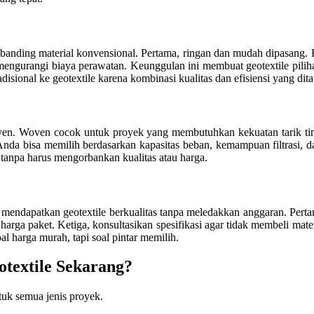
anding material konvensional. Pertama, ringan dan mudah dipasang. 
mengurangi biaya perawatan. Keunggulan ini membuat geotextile piliha
radisional ke geotextile karena kombinasi kualitas dan efisiensi yang di
ven. Woven cocok untuk proyek yang membutuhkan kekuatan tarik tingg
Anda bisa memilih berdasarkan kapasitas beban, kemampuan filtrasi, d
tanpa harus mengorbankan kualitas atau harga.
sa mendapatkan geotextile berkualitas tanpa meledakkan anggaran. Per
rga paket. Ketiga, konsultasikan spesifikasi agar tidak membeli materi
oal harga murah, tapi soal pintar memilih.
textile Sekarang?
tuk semua jenis proyek.