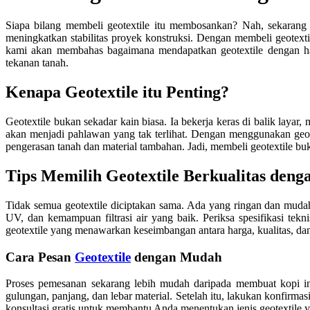
Siapa bilang membeli geotextile itu membosankan? Nah, sekarang
meningkatkan stabilitas proyek konstruksi. Dengan membeli geotexti
kami akan membahas bagaimana mendapatkan geotextile dengan har
tekanan tanah.
Kenapa Geotextile itu Penting?
Geotextile bukan sekadar kain biasa. Ia bekerja keras di balik laya
akan menjadi pahlawan yang tak terlihat. Dengan menggunakan geote
pengerasan tanah dan material tambahan. Jadi, membeli geotextile buka
Tips Memilih Geotextile Berkualitas deng
Tidak semua geotextile diciptakan sama. Ada yang ringan dan mudah 
UV, dan kemampuan filtrasi air yang baik. Periksa spesifikasi tek
geotextile yang menawarkan keseimbangan antara harga, kualitas, da
Cara Pesan
Geotextile
dengan Mudah
Proses pemesanan sekarang lebih mudah daripada membuat kopi inst
gulungan, panjang, dan lebar material. Setelah itu, lakukan konfirma
konsultasi gratis untuk membantu Anda menentukan jenis geotextile y