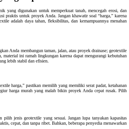
knik yang digunakan untuk memperkuat tanah, mencegah erosi, dan
usi praktis untuk proyek Anda. Jangan khawatir soal “harga,” karena
tile adalah daya tahan, fleksibilitas, dan kemampuannya menahan
angkan Anda membangun taman, jalan, atau proyek drainase; geotextile
u, material ini ramah lingkungan karena dapat mengurangi kebutuhan
g lebih stabil dan efisien.
xtile harga,” pastikan memilih yang memiliki serat padat, ketahanan
ergiur harga murah yang malah bikin proyek Anda cepat rusak. Pilih
ilih jenis geotextile yang sesuai. Jangan lupa tanyakan kapasitas
Praktis, cepat, dan tanpa ribet. Bahkan, beberapa penyedia menawarkan