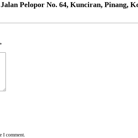
lan Pelopor No. 64, Kunciran, Pinang, K
*
me I comment.