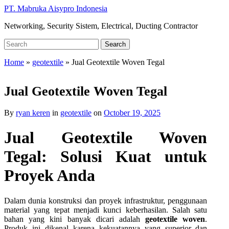
Skip
PT. Mabruka Aisypro Indonesia
to
Networking, Security Sistem, Electrical, Ducting Contractor
main
content
Search
Search
for:
Home
»
geotextile
»
Jual Geotextile Woven Tegal
Jual Geotextile Woven Tegal
By
ryan keren
in
geotextile
on
October 19, 2025
Jual Geotextile Woven
Tegal: Solusi Kuat untuk
Proyek Anda
Dalam dunia konstruksi dan proyek infrastruktur, penggunaan
material yang tepat menjadi kunci keberhasilan. Salah satu
bahan yang kini banyak dicari adalah
geotextile woven
.
Produk ini dikenal karena kekuatannya yang superior dan