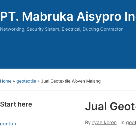
PT. Mabruka Aisypro I
Networking, Security Sistem, Electrical, Ducting Contractor
Home
»
geotextile
»
Jual Geotextile Woven Malang
Jual Geo
Start here
By
ryan keren
in
geot
contoh