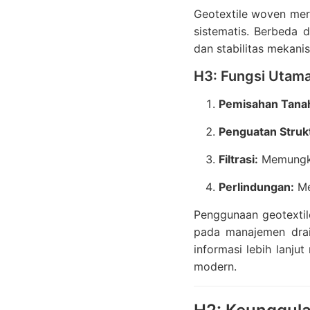
Geotextile woven mer
sistematis. Berbeda 
dan stabilitas mekani
H3: Fungsi Utam
Pemisahan Tana
Penguatan Struk
Filtrasi:
Memungkin
Perlindungan:
Me
Penggunaan geotextil
pada manajemen dra
informasi lebih lanjut
modern.