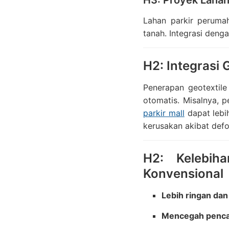
H3: Proyek Lahan
Lahan parkir peruma
tanah. Integrasi deng
H2: Integrasi
Penerapan geotextile
otomatis. Misalnya, 
parkir mall
dapat lebi
kerusakan akibat defo
H2: Kelebih
Konvensional
Lebih ringan da
Mencegah penca