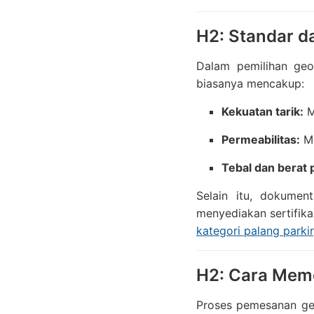
H2: Standar d
Dalam pemilihan geot
biasanya mencakup:
Kekuatan tarik:
M
Permeabilitas:
Me
Tebal dan berat p
Selain itu, dokument
menyediakan sertifikas
kategori palang parkir
H2: Cara Meme
Proses pemesanan geot