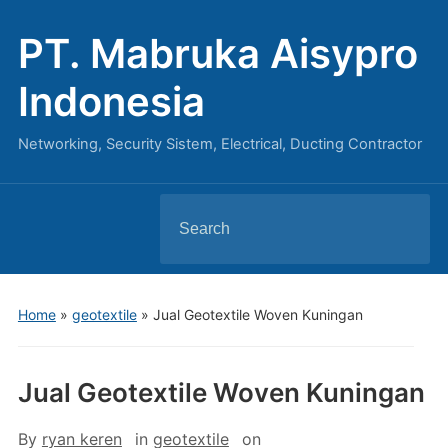
PT. Mabruka Aisypro
Indonesia
Networking, Security Sistem, Electrical, Ducting Contractor
Search
for:
Home
»
geotextile
»
Jual Geotextile Woven Kuningan
Jual Geotextile Woven Kuningan
By
ryan keren
in
geotextile
on