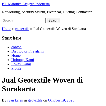
Skip
PT. Mabruka Aisypro Indonesia
to
Networking, Security Sistem, Electrical, Ducting Contractor
main
content
Search
Search
for:
Home
»
geotextile
»
Jual Geotextile Woven di Surakarta
Start here
contoh
Distributor Fire alarm
Home
Hubungi Kami
Lokasi Kami
Profile
Jual Geotextile Woven di
Surakarta
By
ryan keren
in
geotextile
on
October 19, 2025