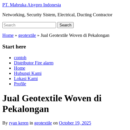
Skip
PT. Mabruka Aisypro Indonesia
to
Networking, Security Sistem, Electrical, Ducting Contractor
main
content
Search
Search
for:
Home
»
geotextile
»
Jual Geotextile Woven di Pekalongan
Start here
contoh
Distributor Fire alarm
Home
Hubungi Kami
Lokasi Kami
Profile
Jual Geotextile Woven di
Pekalongan
By
ryan keren
in
geotextile
on
October 19, 2025