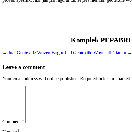
proyek spesifik. Jadi, jangan ragu untuk segera memilih geotextile wo
Komplek PEPABRI Ja
←
Jual Geotextile Woven Bogor
Jual Geotextile Woven di Cianjur
Leave a comment
Your email address will not be published.
Required fields are marked
Comment
*
Name
*