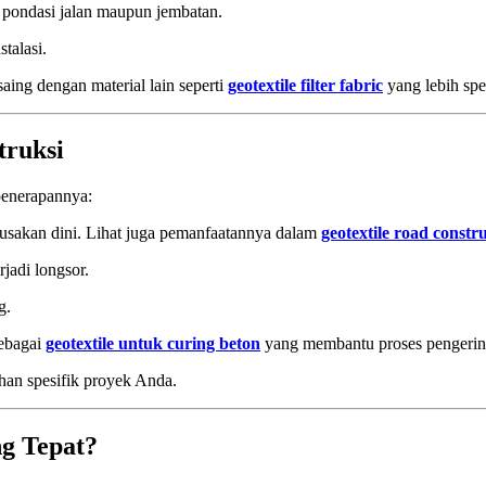
k pondasi jalan maupun jembatan.
talasi.
ing dengan material lain seperti
geotextile filter fabric
yang lebih spes
truksi
penerapannya:
rusakan dini. Lihat juga pemanfaatannya dalam
geotextile road constr
rjadi longsor.
g.
sebagai
geotextile untuk curing beton
yang membantu proses pengering
uhan spesifik proyek Anda.
g Tepat?