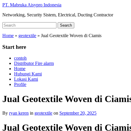
Skip
PT. Mabruka Aisypro Indonesia
to
Networking, Security Sistem, Electrical, Ducting Contractor
main
content
Search
Search
for:
Home
»
geotextile
»
Jual Geotextile Woven di Ciamis
Start here
contoh
Distributor Fire alarm
Home
Hubungi Kami
Lokasi Kami
Profile
Jual Geotextile Woven di Ciami
By
ryan keren
in
geotextile
on
September 20, 2025
Jual Geotextile Woven di Ciam