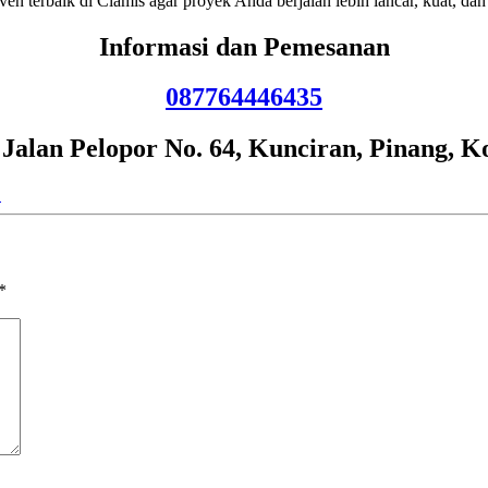
ven terbaik di Ciamis agar proyek Anda berjalan lebih lancar, kuat, dan
Informasi dan Pemesanan
087764446435
lan Pelopor No. 64, Kunciran, Pinang, K
→
*