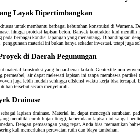
 yang Layak Dipertimbangkan
 khusus untuk membantu berbagai kebutuhan konstruksi di Wamena. Deng
nase, hingga proteksi lapisan beton. Banyak kontraktor kini memilih ma
ng pada berbagai kondisi lapangan yang menantang. Dibandingkan denga
penggunaan material ini bukan hanya sekadar investasi, tetapi juga so
Proyek di Daerah Pegunungan
material konstruksi yang benar-benar kokoh. Geotextile non woven me
ng permeabel, air dapat melewati lapisan ini tanpa membawa partikel
 woven juga lebih mudah sehingga efisiensi waktu kerja bisa tercapai
tuhan tersebut secara menyeluruh.
yek Drainase
sebagai lapisan drainase. Material ini dapat mencegah sumbatan pada
yang memiliki curah hujan tinggi, keberadaan lapisan ini sangat pe
uk medan. Dengan pemasangan yang tepat, Anda bisa memastikan bahw
 sering kali memerlukan perawatan rutin dan biaya tambahan.