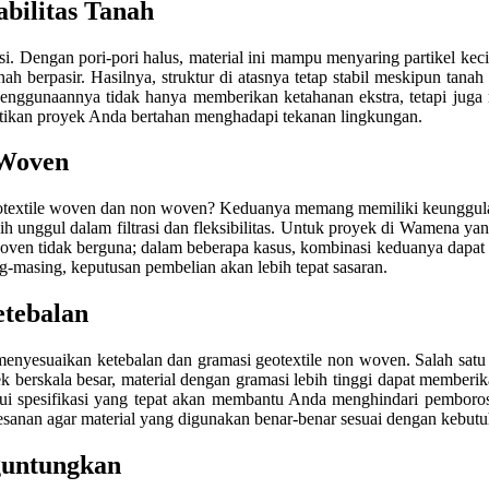
abilitas Tanah
asi. Dengan pori-pori halus, material ini mampu menyaring partikel kec
tanah berpasir. Hasilnya, struktur di atasnya tetap stabil meskipun ta
enggunaannya tidak hanya memberikan ketahanan ekstra, tetapi juga
tikan proyek Anda bertahan menghadapi tekanan lingkungan.
 Woven
geotextile woven dan non woven? Keduanya memang memiliki keunggu
 unggul dalam filtrasi dan fleksibilitas. Untuk proyek di Wamena yang
woven tidak berguna; dalam beberapa kasus, kombinasi keduanya dapat
masing, keputusan pembelian akan lebih tepat sasaran.
etebalan
menyesuaikan ketebalan dan gramasi geotextile non woven. Salah sat
ek berskala besar, material dengan gramasi lebih tinggi dapat memberi
i spesifikasi yang tepat akan membantu Anda menghindari pemborosa
sanan agar material yang digunakan benar-benar sesuai dengan kebutu
guntungkan