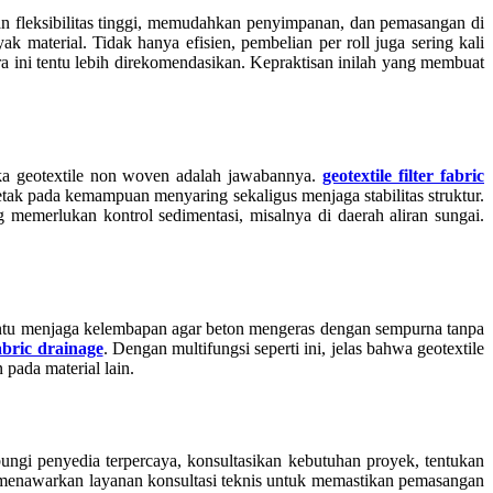
fleksibilitas tinggi, memudahkan penyimpanan, dan pemasangan di
aterial. Tidak hanya efisien, pembelian per roll juga sering kali
 ini tentu lebih direkomendasikan. Kepraktisan inilah yang membuat
ka geotextile non woven adalah jawabannya.
geotextile filter fabric
letak pada kemampuan menyaring sekaligus menjaga stabilitas struktur.
 memerlukan kontrol sedimentasi, misalnya di daerah aliran sungai.
u menjaga kelembapan agar beton mengeras dengan sempurna tanpa
fabric drainage
. Dengan multifungsi seperti ini, jelas bahwa geotextile
pada material lain.
i penyedia terpercaya, konsultasikan kebutuhan proyek, tentukan
a menawarkan layanan konsultasi teknis untuk memastikan pemasangan