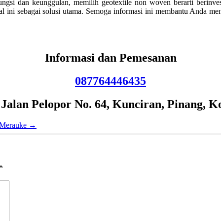
gsi dan keunggulan, memilih geotextile non woven berarti berinvesta
l ini sebagai solusi utama. Semoga informasi ini membantu Anda men
Informasi dan Pemesanan
087764446435
lan Pelopor No. 64, Kunciran, Pinang, K
n Merauke
→
*