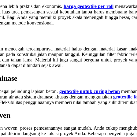
ena lebih praktis dan ekonomis.
harga geotextile per roll
menawarkan 
luas area pemasangan sesuai kebutuhan tanpa harus membuang banyak m
. Bagi Anda yang memiliki proyek skala menengah hingga besar, cara
engan metode konvensional.
an mencegah tercampurnya material halus dengan material kasar, ma
an pada konstruksi jalan maupun tanggul. Keunggulan filter fabric ter
 dan tahan lama. Material ini juga sangat berguna untuk proyek yang
anah dapat dihindari sejak awal.
ainase
bagai pelindung lapisan beton.
geotextile untuk curing beton
membant
 saluran air atau sistem drainase khusus dengan menggunakan
geotextile 
Fleksibilitas penggunaannya memberi nilai tambah yang sulit ditemukan 
ven
 woven, proses pemesanannya sangat mudah. Anda cukup menghubung
 dapat dikirim langsung ke lokasi proyek Anda. Beberapa penyedia jug