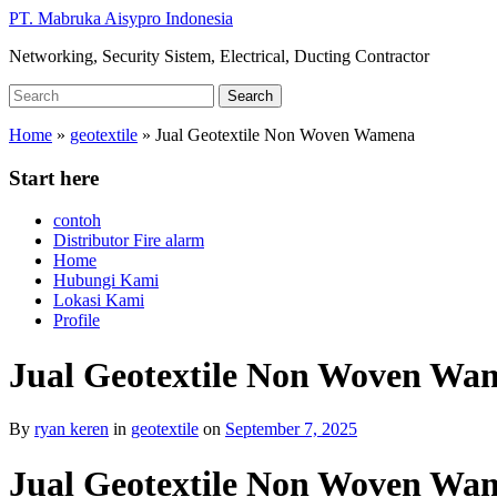
Skip
PT. Mabruka Aisypro Indonesia
to
Networking, Security Sistem, Electrical, Ducting Contractor
main
content
Search
Search
for:
Home
»
geotextile
»
Jual Geotextile Non Woven Wamena
Start here
contoh
Distributor Fire alarm
Home
Hubungi Kami
Lokasi Kami
Profile
Jual Geotextile Non Woven Wa
By
ryan keren
in
geotextile
on
September 7, 2025
Jual Geotextile Non Woven Wam