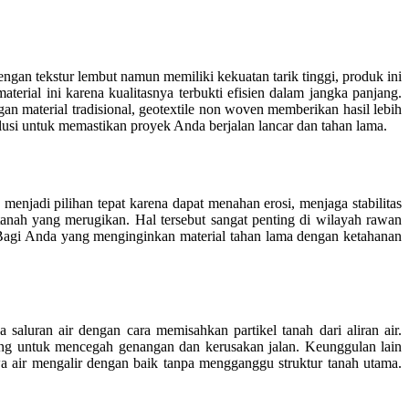
an tekstur lembut namun memiliki kekuatan tarik tinggi, produk ini
terial ini karena kualitasnya terbukti efisien dalam jangka panjang.
n material tradisional, geotextile non woven memberikan hasil lebih
lusi untuk memastikan proyek Anda berjalan lancar dan tahan lama.
njadi pilihan tepat karena dapat menahan erosi, menjaga stabilitas
 tanah yang merugikan. Hal tersebut sangat penting di wilayah rawan
. Bagi Anda yang menginginkan material tahan lama dengan ketahanan
 saluran air dengan cara memisahkan partikel tanah dari aliran air.
nting untuk mencegah genangan dan kerusakan jalan. Keunggulan lain
a air mengalir dengan baik tanpa mengganggu struktur tanah utama.