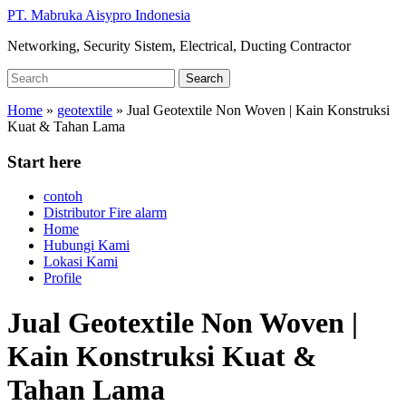
Skip
PT. Mabruka Aisypro Indonesia
to
Networking, Security Sistem, Electrical, Ducting Contractor
main
content
Search
Search
for:
Home
»
geotextile
»
Jual Geotextile Non Woven | Kain Konstruksi
Kuat & Tahan Lama
Start here
contoh
Distributor Fire alarm
Home
Hubungi Kami
Lokasi Kami
Profile
Jual Geotextile Non Woven |
Kain Konstruksi Kuat &
Tahan Lama