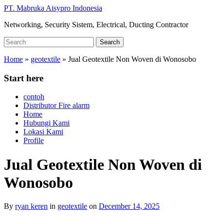
Skip
PT. Mabruka Aisypro Indonesia
to
Networking, Security Sistem, Electrical, Ducting Contractor
main
content
Search
Search
for:
Home
»
geotextile
»
Jual Geotextile Non Woven di Wonosobo
Start here
contoh
Distributor Fire alarm
Home
Hubungi Kami
Lokasi Kami
Profile
Jual Geotextile Non Woven di
Wonosobo
By
ryan keren
in
geotextile
on
December 14, 2025