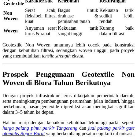
Karakteristik
Kelebihan
Kekurangan
Geotextile
Serat acak,
Bagus untuk
Kekuatan tarik
Non
fleksibel, filtrasi
drainase &
sedikit lebih
Woven
kuat
pemisahan tanah
rendah
Anyaman serat
Kekuatan tarik
Kurang baik
Woven
lurus & rapat
sangat tinggi
dalam filtrasi
Geotextile Non Woven umumnya lebih cocok pada konstruksi
dengan kebutuhan filtrasi, sedangkan woven unggul pada proyek
yang membutuhkan
tensile strength
ekstra.
Prospek Penggunaan Geotextile Non
Woven di Blora Tahun Berikutnya
Dengan proyek infrastruktur terus dikerjakan pemerintah daerah,
serta meningkatnya pembangunan perumahan, jalan industri, hingga
perkebunan, pasar geotextile diprediksi akan meningkat signifikan
dalam 3–5 tahun ke depan.
Hal ini mirip dengan kenaikan kebutuhan teknologi parkir seperti
harga palang pintu parkir Tangerang
dan
jual palang parkir gate
otomatis Bogor Barat
yang berkembang pesat mengikuti urbanisasi.