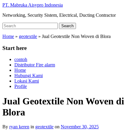
Skip
PT. Mabruka Aisypro Indonesia
to
Networking, Security Sistem, Electrical, Ducting Contractor
main
content
Search
Search
for:
Home
»
geotextile
»
Jual Geotextile Non Woven di Blora
Start here
contoh
Distributor Fire alarm
Home
Hubungi Kami
Lokasi Kami
Profile
Jual Geotextile Non Woven di
Blora
By
ryan keren
in
geotextile
on
November 30, 2025