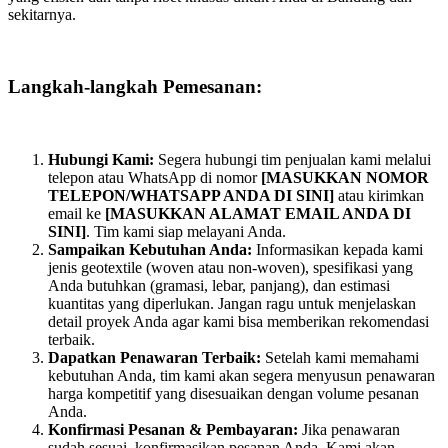
sekitarnya.
Langkah-langkah Pemesanan:
Hubungi Kami:
Segera hubungi tim penjualan kami melalui
telepon atau WhatsApp di nomor
[MASUKKAN NOMOR
TELEPON/WHATSAPP ANDA DI SINI]
atau kirimkan
email ke
[MASUKKAN ALAMAT EMAIL ANDA DI
SINI]
. Tim kami siap melayani Anda.
Sampaikan Kebutuhan Anda:
Informasikan kepada kami
jenis geotextile (woven atau non-woven), spesifikasi yang
Anda butuhkan (gramasi, lebar, panjang), dan estimasi
kuantitas yang diperlukan. Jangan ragu untuk menjelaskan
detail proyek Anda agar kami bisa memberikan rekomendasi
terbaik.
Dapatkan Penawaran Terbaik:
Setelah kami memahami
kebutuhan Anda, tim kami akan segera menyusun penawaran
harga kompetitif yang disesuaikan dengan volume pesanan
Anda.
Konfirmasi Pesanan & Pembayaran:
Jika penawaran
sudah sesuai, konfirmasikan pesanan Anda. Kami akan