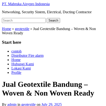
Skip
PT. Mabruka Aisypro Indonesia
to
Networking, Security Sistem, Electrical, Ducting Contractor
main
content
Search
Search
for:
Home
»
geotextile
»
Jual Geotextile Bandung – Woven & Non
Woven Ready
Start here
contoh
Distributor Fire alarm
Home
Hubungi Kami
Lokasi Kami
Profile
Jual Geotextile Bandung –
Woven & Non Woven Ready
By
admin
in
geotextile
on
July 29, 2025