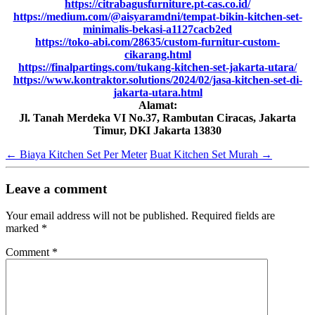
https://citrabagusfurniture.pt-cas.co.id/
https://medium.com/@aisyaramdni/tempat-bikin-kitchen-set-
minimalis-bekasi-a1127cacb2ed
https://toko-abi.com/28635/custom-furnitur-custom-
cikarang.html
https://finalpartings.com/tukang-kitchen-set-jakarta-utara/
https://www.kontraktor.solutions/2024/02/jasa-kitchen-set-di-
jakarta-utara.html
Alamat:
Jl. Tanah Merdeka VI No.37, Rambutan Ciracas, Jakarta
Timur, DKI Jakarta 13830
←
Biaya Kitchen Set Per Meter
Buat Kitchen Set Murah
→
Leave a comment
Your email address will not be published.
Required fields are
marked
*
Comment
*