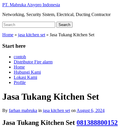
Skip
PT. Mabruka Aisypro Indonesia
to
Networking, Security Sistem, Electrical, Ducting Contractor
main
content
Search
Search
for:
Home
»
jasa kitchen set
»
Jasa Tukang Kitchen Set
Start here
contoh
Distributor Fire alarm
Home
Hubungi Kami
Lokasi Kami
Profile
Jasa Tukang Kitchen Set
By
farhan mabruka
in
jasa kitchen set
on
August 6, 2024
Jasa Tukang Kitchen Set
081388800152