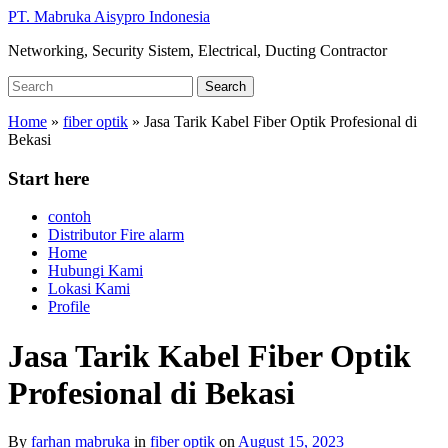
Skip
PT. Mabruka Aisypro Indonesia
to
Networking, Security Sistem, Electrical, Ducting Contractor
main
content
Search
Search
for:
Home
»
fiber optik
»
Jasa Tarik Kabel Fiber Optik Profesional di
Bekasi
Start here
contoh
Distributor Fire alarm
Home
Hubungi Kami
Lokasi Kami
Profile
Jasa Tarik Kabel Fiber Optik
Profesional di Bekasi
By
farhan mabruka
in
fiber optik
on
August 15, 2023