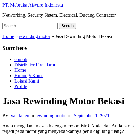
Skip
PT. Mabruka Aisypro Indonesia
to
Networking, Security Sistem, Electrical, Ducting Contractor
main
content
Search
Search
for:
Home
»
rewinding motor
»
Jasa Rewinding Motor Bekasi
Start here
contoh
Distributor Fire alarm
Home
Hubungi Kami
Lokasi Kami
Profile
Jasa Rewinding Motor Bekasi
By
ryan keren
in
rewinding motor
on
September 1, 2021
Anda mengalami masalah dengan motor listrik Anda, dan Anda baru sa
terjadi pada motor yang menyebabkannya perlu digulung ulang?