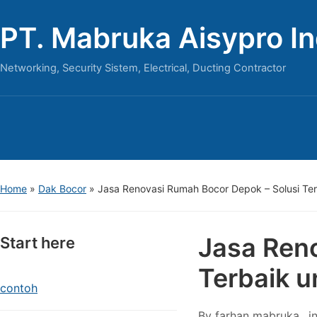
PT. Mabruka Aisypro I
Networking, Security Sistem, Electrical, Ducting Contractor
Home
»
Dak Bocor
»
Jasa Renovasi Rumah Bocor Depok – Solusi Te
Jasa Ren
Start here
Terbaik 
contoh
By
farhan mabruka
i