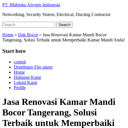
Skip
PT. Mabruka Aisypro Indonesia
to
Networking, Security Sistem, Electrical, Ducting Contractor
main
content
Search
Search
for:
Home
»
Dak Bocor
»
Jasa Renovasi Kamar Mandi Bocor
Tangerang, Solusi Terbaik untuk Memperbaiki Kamar Mandi Anda!
Start here
contoh
Distributor Fire alarm
Home
Hubungi Kami
Lokasi Kami
Profile
Jasa Renovasi Kamar Mandi
Bocor Tangerang, Solusi
Terbaik untuk Memperbaiki