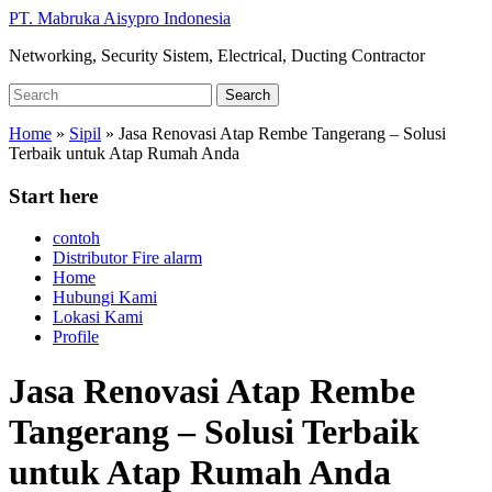
Skip
PT. Mabruka Aisypro Indonesia
to
Networking, Security Sistem, Electrical, Ducting Contractor
main
content
Search
Search
for:
Home
»
Sipil
»
Jasa Renovasi Atap Rembe Tangerang – Solusi
Terbaik untuk Atap Rumah Anda
Start here
contoh
Distributor Fire alarm
Home
Hubungi Kami
Lokasi Kami
Profile
Jasa Renovasi Atap Rembe
Tangerang – Solusi Terbaik
untuk Atap Rumah Anda