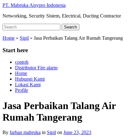
Skip
PT. Mabruka Aisypro Indonesia
to
Networking, Security Sistem, Electrical, Ducting Contractor
main
content
Search
Search
for:
Home
»
Sipil
»
Jasa Perbaikan Talang Air Rumah Tangerang
Start here
contoh
Distributor Fire alarm
Home
Hubungi Kami
Lokasi Kami
Profile
Jasa Perbaikan Talang Air
Rumah Tangerang
By
farhan mabruka
in
Sipil
on
June 23, 2023