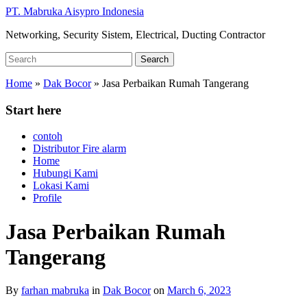
Skip
PT. Mabruka Aisypro Indonesia
to
Networking, Security Sistem, Electrical, Ducting Contractor
main
content
Search
Search
for:
Home
»
Dak Bocor
»
Jasa Perbaikan Rumah Tangerang
Start here
contoh
Distributor Fire alarm
Home
Hubungi Kami
Lokasi Kami
Profile
Jasa Perbaikan Rumah
Tangerang
By
farhan mabruka
in
Dak Bocor
on
March 6, 2023