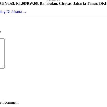
 Ali No.68, RT.08/RW.06, Rambutan, Ciracas, Jakarta Timur, DKI
ting Di Jakarta
→
*
me I comment.