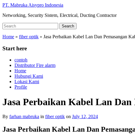
Skip
PT. Mabruka Aisypro Indonesia
to
Networking, Security Sistem, Electrical, Ducting Contractor
main
content
Search
Search
for:
Home
»
fiber optik
»
Jasa Perbaikan Kabel Lan Dan Pemasangan Ka
Start here
contoh
Distributor Fire alarm
Home
Hubungi Kami
Lokasi Kami
Profile
Jasa Perbaikan Kabel Lan Dan
By
farhan mabruka
in
fiber optik
on
July 12, 2024
Jasa Perbaikan Kabel Lan Dan Pemasang