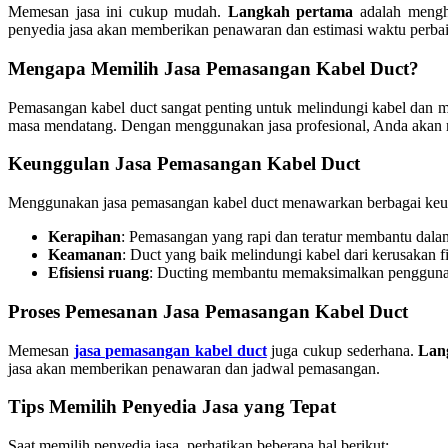
Memesan jasa ini cukup mudah.
Langkah pertama
adalah mengh
penyedia jasa akan memberikan penawaran dan estimasi waktu perba
Mengapa Memilih Jasa Pemasangan Kabel Duct?
Pemasangan kabel duct sangat penting untuk melindungi kabel dan m
masa mendatang. Dengan menggunakan jasa profesional, Anda akan men
Keunggulan Jasa Pemasangan Kabel Duct
Menggunakan jasa pemasangan kabel duct menawarkan berbagai keunt
Kerapihan
: Pemasangan yang rapi dan teratur membantu dala
Keamanan
: Duct yang baik melindungi kabel dari kerusakan f
Efisiensi ruang
: Ducting membantu memaksimalkan pengguna
Proses Pemesanan Jasa Pemasangan Kabel Duct
Memesan
jasa pemasangan kabel duct
juga cukup sederhana.
Lan
jasa akan memberikan penawaran dan jadwal pemasangan.
Tips Memilih Penyedia Jasa yang Tepat
Saat memilih penyedia jasa, perhatikan beberapa hal berikut: