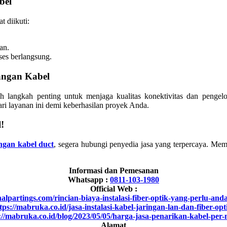
bel
t diikuti:
an.
ses berlangsung.
angan Kabel
h langkah penting untuk menjaga kualitas konektivitas dan pengel
ari layanan ini demi keberhasilan proyek Anda.
!
ngan kabel duct
, segera hubungi penyedia jasa yang terpercaya. Mem
Informasi dan Pemesanan
Whatsapp :
0811-103-1980
Official Web :
inalpartings.com/rincian-biaya-instalasi-fiber-optik-yang-perlu-and
tps://mabruka.co.id/jasa-instalasi-kabel-jaringan-lan-dan-fiber-opt
://mabruka.co.id/blog/2023/05/05/harga-jasa-penarikan-kabel-per-
Alamat